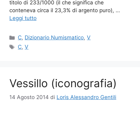
titolo di 233/1000 (il che significa che
conteneva circa il 23,3% di argento puro), …
Leggi tutto
Categorie
C
,
Dizionario Numismatico
,
V
Tag
C
,
V
Vessillo (iconografia)
14 Agosto 2014
di
Loris Alessandro Gentili