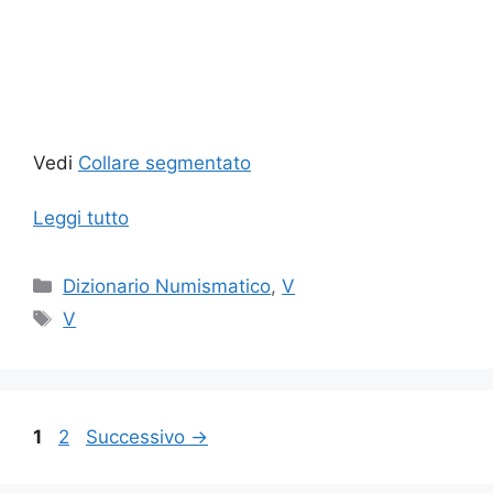
Vedi
Collare segmentato
Leggi tutto
Categorie
Dizionario Numismatico
,
V
Tag
V
Pagina
Pagina
1
2
Successivo
→