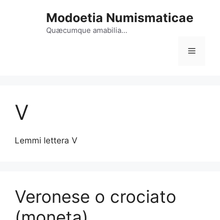
Vai
Modoetia Numismaticae
al
contenuto
Quæcumque amabilia…
Menu
V
Lemmi lettera V
Veronese o crociato
(moneta)