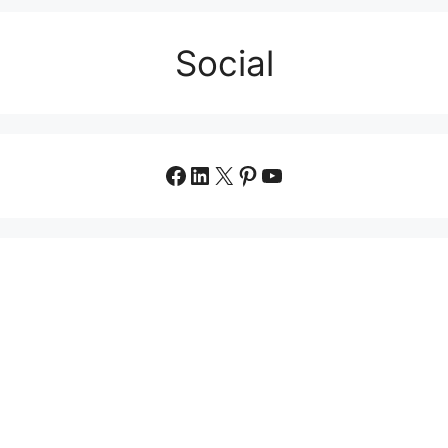
Social
Facebook
LinkedIn
X
Pinterest
YouTube