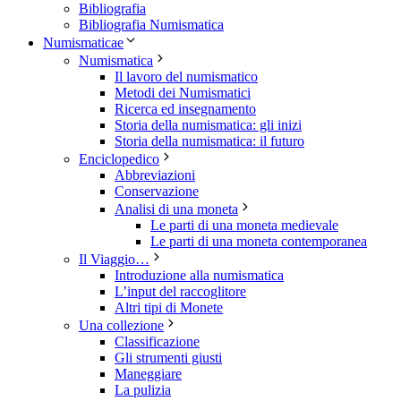
Bibliografia
Bibliografia Numismatica
Numismaticae
Numismatica
Il lavoro del numismatico
Metodi dei Numismatici
Ricerca ed insegnamento
Storia della numismatica: gli inizi
Storia della numismatica: il futuro
Enciclopedico
Abbreviazioni
Conservazione
Analisi di una moneta
Le parti di una moneta medievale
Le parti di una moneta contemporanea
Il Viaggio…
Introduzione alla numismatica
L’input del raccoglitore
Altri tipi di Monete
Una collezione
Classificazione
Gli strumenti giusti
Maneggiare
La pulizia