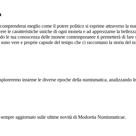
a
comprenderai meglio come il potere politico si esprime attraverso la nu
e le caratteristiche uniche di ogni moneta e ad apprezzarne la bellezza 
o le tua conoscenza delle monete contemporanee ti permetterà di fare sc
sono vere e proprie capsule del tempo che ci raccontano la storia del n
ploreremo insieme le diverse epoche della numismatica, analizzando le cara
 sempre aggiornato sulle ultime novità di Modoetia Numismaticae.