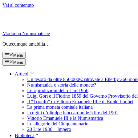
Vai al contenuto
Modoetia Numismaticae
Quæcumque amabilia…
Menu
Menu
Articoli
Un tesoro da oltre 850.000€: ritrovate a Ellerby 266 mon
Numismatica o storia delle monete?
Le riproduzioni del 5 Lire 1956
Luigi Gori e il Fiorino 1859 del Governo Provvisorio de
Il “Trionfo” di Vittorio Emanuele III e di Émile Loubet
La prima moneta comitale italiana
I cugini d’oltralpe bloccarono le 5 lire del 1901
Vittorio Emanuele III e la Numismatica
Le allegorie del Cinquantenario
20 Lire 1936 – Impero
Biblioteca