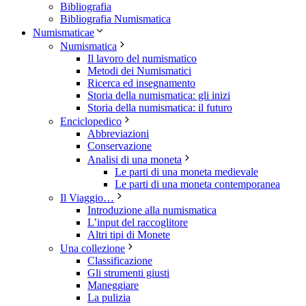
Bibliografia
Bibliografia Numismatica
Numismaticae
Numismatica
Il lavoro del numismatico
Metodi dei Numismatici
Ricerca ed insegnamento
Storia della numismatica: gli inizi
Storia della numismatica: il futuro
Enciclopedico
Abbreviazioni
Conservazione
Analisi di una moneta
Le parti di una moneta medievale
Le parti di una moneta contemporanea
Il Viaggio…
Introduzione alla numismatica
L’input del raccoglitore
Altri tipi di Monete
Una collezione
Classificazione
Gli strumenti giusti
Maneggiare
La pulizia