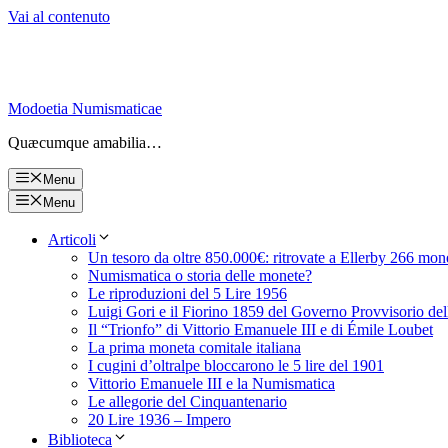
Vai al contenuto
Modoetia Numismaticae
Quæcumque amabilia…
Menu
Menu
Articoli
Un tesoro da oltre 850.000€: ritrovate a Ellerby 266 mon
Numismatica o storia delle monete?
Le riproduzioni del 5 Lire 1956
Luigi Gori e il Fiorino 1859 del Governo Provvisorio de
Il “Trionfo” di Vittorio Emanuele III e di Émile Loubet
La prima moneta comitale italiana
I cugini d’oltralpe bloccarono le 5 lire del 1901
Vittorio Emanuele III e la Numismatica
Le allegorie del Cinquantenario
20 Lire 1936 – Impero
Biblioteca