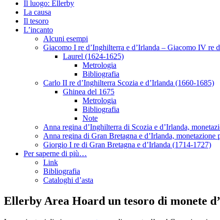
Il luogo: Ellerby
La causa
Il tesoro
L’incanto
Alcuni esempi
Giacomo I re d’Inghilterra e d’Irlanda – Giacomo IV re 
Laurel (1624-1625)
Metrologia
Bibliografia
Carlo II re d’Inghilterra Scozia e d’Irlanda (1660-1685)
Ghinea del 1675
Metrologia
Bibliografia
Note
Anna regina d’Inghilterra di Scozia e d’Irlanda, moneta
Anna regina di Gran Bretagna e d’Irlanda, monetazione 
Giorgio I re di Gran Bretagna e d’Irlanda (1714-1727)
Per saperne di più…
Link
Bibliografia
Cataloghi d’asta
Ellerby Area Hoard un tesoro di monete d