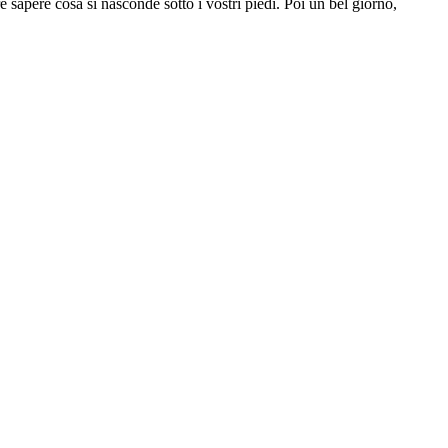
sapere cosa si nasconde sotto i vostri piedi. Poi un bel giorno,