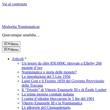
Vai al contenuto
Modoetia Numismaticae
Quæcumque amabilia…
Menu
Menu
Articoli
Un tesoro da oltre 850.000€: ritrovate a Ellerby 266
monete d’oro
Numismatica o storia delle monete?
Le riproduzioni del 5 Lire 1956
Luigi Gori e il Fiorino 1859 del Governo Provvisorio
della Toscana
Il “Trionfo” di Vittorio Emanuele III e di Émile Loubet
La prima moneta comitale italiana
I cugini d’oltralpe bloccarono le 5 lire del 1901
Vittorio Emanuele III e la Numismatica
Le allegorie del Cinquantenario