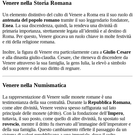
Venere nella Storia Romana
Un elemento distintivo del culto di Venere a Roma era il suo ruolo di
antenata del popolo romano
tramite il suo leggendario fondatore,
Enea
. La sua discendenza, quindi, la rendeva una divinità di
primaria importanza, strettamente legata all’identità e al destino di
Roma. Per questo, Venere giocava un ruolo chiave in molte festività
e riti della religione romana.
Inoltre, la figura di Venere era particolarmente cara a
Giulio Cesare
e alla dinastia giulio-claudia. Cesare, che riteneva di discendere da
Venere attraverso la sua famiglia, la gens Iulia, la elevò a simbolo
del suo potere e del suo diritto di regnare.
Venere nella Numismatica
La rappresentazione di Venere sulle monete romane è una
testimonianza della sua centralità. Durante la
Repubblica Romana
,
come altre divinità, Venere veniva spesso raffigurata sul lato
principale delle monete (
dritto
). Con la fondazione dell’
Impero
,
tuttavia, il suo posto, come quello di altre divinità, fu spostato sul
rovescio
, mentre il dritto fu riservato all’immagine dell’imperatore e
della sua famiglia. Questo cambiamento riflette il passaggio da un
sistema di valori repubblicano a uno imperiale, dove il culto