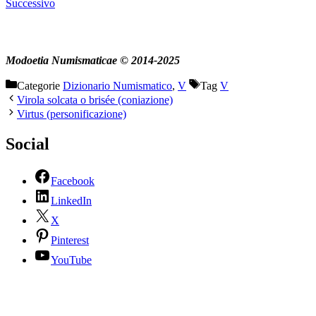
Successivo
Modoetia Numismaticae © 2014-2025
Categorie
Dizionario Numismatico
,
V
Tag
V
Virola solcata o brisée (coniazione)
Virtus (personificazione)
Social
Facebook
LinkedIn
X
Pinterest
YouTube