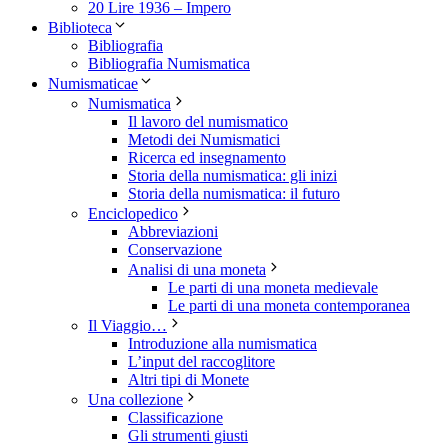
20 Lire 1936 – Impero
Biblioteca
Bibliografia
Bibliografia Numismatica
Numismaticae
Numismatica
Il lavoro del numismatico
Metodi dei Numismatici
Ricerca ed insegnamento
Storia della numismatica: gli inizi
Storia della numismatica: il futuro
Enciclopedico
Abbreviazioni
Conservazione
Analisi di una moneta
Le parti di una moneta medievale
Le parti di una moneta contemporanea
Il Viaggio…
Introduzione alla numismatica
L’input del raccoglitore
Altri tipi di Monete
Una collezione
Classificazione
Gli strumenti giusti