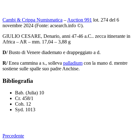
Cambi & Crippa Numismatica
–
Auction 991
lot. 274 del 6
novembre 2024 (Fonte: acsearch.info ©).
GIULIO CESARE, Denario, anni 47-46 a.C.. zecca itinerante in
Africa – AR – mm. 17,04 – 3,88 g
D/
Busto di Venere diademato e drappeggiato a d.
R/
Enea cammina a s., solleva
palladium
con la mano d. mentre
sostiene sulle spalle suo padre Anchise.
Bibliografia
Bab. (Julia) 10
Cr. 458/1
Coh. 12
Syd. 1013
Precedente