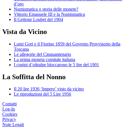
d’oro
Numismatica o storia delle monete?
Vittorio Emanuele III e la Numismatica
Il Gettone Loubet del 1904
Vista da Vicino
Luigi Gori e il Fiorino 1859 del Governo Provvisorio della
Toscana
Le allegorie del Cinquantenario
La prima moneta comitale italiana
I cugini d’oltralpe bloccarono le 5 lire del 1901
La Soffitta del Nonno
Il 20 lire 1936 ‘Impero’ visto da vicino
Le riproduzioni del 5 Lire 1956
Contatti
Log-In
Cookies
Privacy
Note Legali