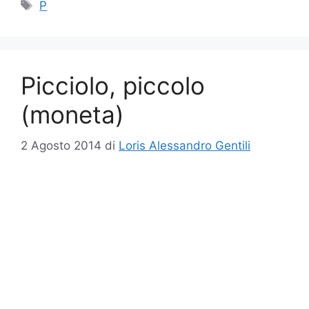
Tag
P
Picciolo, piccolo
(moneta)
2 Agosto 2014
di
Loris Alessandro Gentili