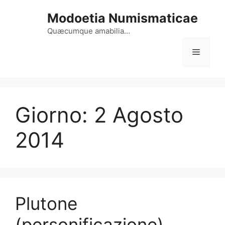
Vai
Modoetia Numismaticae
al
contenuto
Quæcumque amabilia…
Menu
Giorno:
2 Agosto
2014
Plutone
(personificazione)