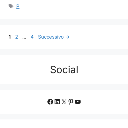
Tag
P
Pagina
Pagina
Pagina
1
2
…
4
Successivo
→
Social
Facebook
LinkedIn
X
Pinterest
YouTube