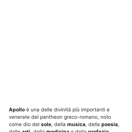
Apollo
è una delle divinità più importanti e
venerate del pantheon greco-romano, noto
come dio del
sole
, della
musica
, della
poesia
,
delle
arti
, della
medicina
e della
profezia
.