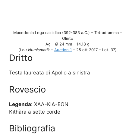
Macedonia Lega calcidica (392-383 a.C.) – Tetradramma –
Olinto
Ag – Ø 24 mm – 14,18 g
(
Leu Numismatik
–
Auction 1
– 25 ott 2017 – Lot. 37)
Dritto
Testa laureata di Apollo a sinistra
Rovescio
Legenda
: XAΛ-KIΔ-EΩN
Kithàra a sette corde
Bibliografia