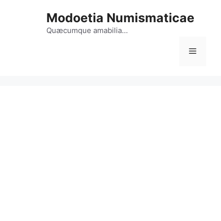
Vai
Modoetia Numismaticae
al
contenuto
Quæcumque amabilia…
Menu