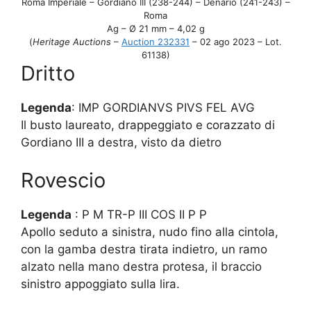
Roma Imperiale – Gordiano III (238-244) – Denario (241-243) –
Roma
Ag – Ø 21 mm – 4,02 g
(
Heritage Auctions
–
Auction 232331
– 02 ago 2023 – Lot.
61138)
Dritto
Legenda
: IMP GORDIANVS PIVS FEL AVG
Il busto laureato, drappeggiato e corazzato di
Gordiano III a destra, visto da dietro
Rovescio
Legenda
: P M TR-P III COS II P P
Apollo seduto a sinistra, nudo fino alla cintola,
con la gamba destra tirata indietro, un ramo
alzato nella mano destra protesa, il braccio
sinistro appoggiato sulla lira.