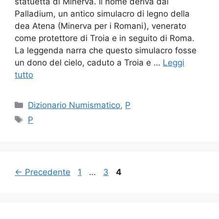
statuetta di Minerva. Il nome deriva dal
Palladium, un antico simulacro di legno della
dea Atena (Minerva per i Romani), venerato
come protettore di Troia e in seguito di Roma.
La leggenda narra che questo simulacro fosse
un dono del cielo, caduto a Troia e …
Leggi
tutto
Categorie
Dizionario Numismatico
,
P
Tag
P
Pagina
Pagina
Pagina
←
Precedente
1
…
3
4