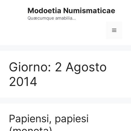
Vai
Modoetia Numismaticae
al
contenuto
Quæcumque amabilia…
Menu
Giorno:
2 Agosto
2014
Papiensi, papiesi
(moneta)