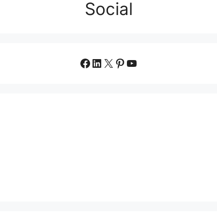
Social
Facebook
LinkedIn
X
Pinterest
YouTube