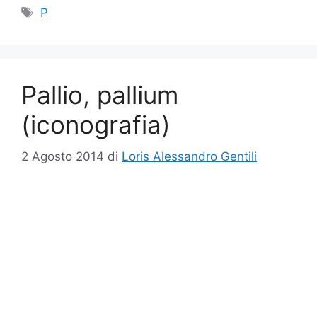
Tag
P
Pallio, pallium
(iconografia)
2 Agosto 2014
di
Loris Alessandro Gentili