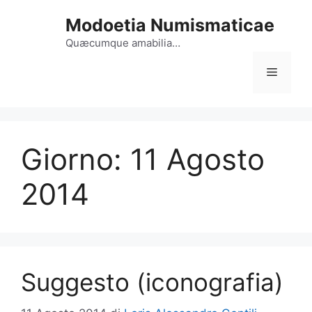
Vai
Modoetia Numismaticae
al
contenuto
Quæcumque amabilia…
Menu
Giorno:
11 Agosto
2014
Suggesto (iconografia)