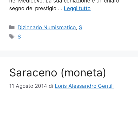
nel Medioevo. La sua coniazione è un chiaro
segno del prestigio …
Leggi tutto
Categorie
Dizionario Numismatico
,
S
Tag
S
Saraceno (moneta)
11 Agosto 2014
di
Loris Alessandro Gentili