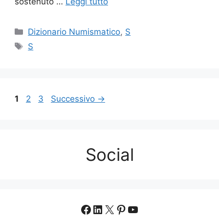
sostenuto …
Leggi tutto
Categorie
Dizionario Numismatico
,
S
Tag
S
Pagina
Pagina
Pagina
1
2
3
Successivo
→
Social
Facebook
LinkedIn
X
Pinterest
YouTube