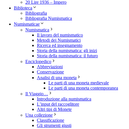
20 Lire 1936 – Impero
Biblioteca
Bibliografia
Bibliografia Numismatica
Numismaticae
Numismatica
Il lavoro del numismatico
Metodi dei Numismatici
Ricerca ed insegnamento
Storia della numismatica: gli inizi
Storia della numismatica: il futuro
Enciclopedico
Abbreviazioni
Conservazione
Analisi di una moneta
Le parti di una moneta medievale
Le parti di una moneta contemporanea
Il Viaggio…
Introduzione alla numismatica
L’input del raccoglitore
Altri tipi di Monete
Una collezione
Classificazione
Gli strumenti giusti