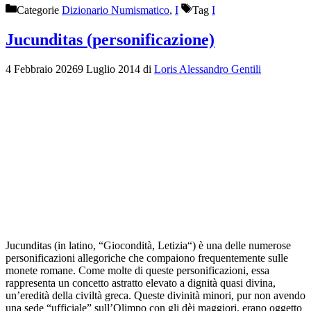
Categorie
Dizionario Numismatico
,
I
Tag
I
Jucunditas (personificazione)
4 Febbraio 2026
9 Luglio 2014
di
Loris Alessandro Gentili
Jucunditas (in latino, “Giocondità, Letizia“) è una delle numerose
personificazioni allegoriche che compaiono frequentemente sulle
monete romane. Come molte di queste personificazioni, essa
rappresenta un concetto astratto elevato a dignità quasi divina,
un’eredità della civiltà greca. Queste divinità minori, pur non avendo
una sede “ufficiale” sull’Olimpo con gli dèi maggiori, erano oggetto