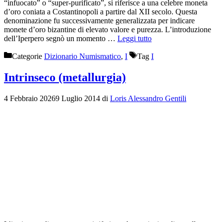
“infuocato” o “super-purificato”, si riferisce a una celebre moneta
d’oro coniata a Costantinopoli a partire dal XII secolo. Questa
denominazione fu successivamente generalizzata per indicare
monete d’oro bizantine di elevato valore e purezza. L’introduzione
dell’Iperpero segnò un momento …
Leggi tutto
Categorie
Dizionario Numismatico
,
I
Tag
I
Intrinseco (metallurgia)
4 Febbraio 2026
9 Luglio 2014
di
Loris Alessandro Gentili