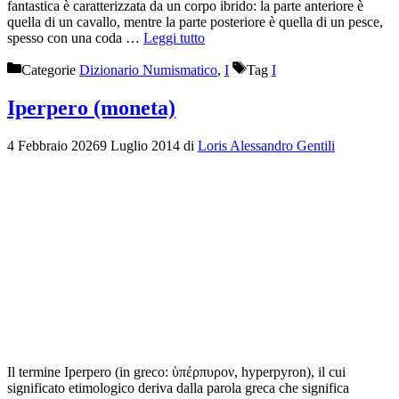
fantastica è caratterizzata da un corpo ibrido: la parte anteriore è
quella di un cavallo, mentre la parte posteriore è quella di un pesce,
spesso con una coda …
Leggi tutto
Categorie
Dizionario Numismatico
,
I
Tag
I
Iperpero (moneta)
4 Febbraio 2026
9 Luglio 2014
di
Loris Alessandro Gentili
Il termine Iperpero (in greco: ὑπέρπυρον, hyperpyron), il cui
significato etimologico deriva dalla parola greca che significa