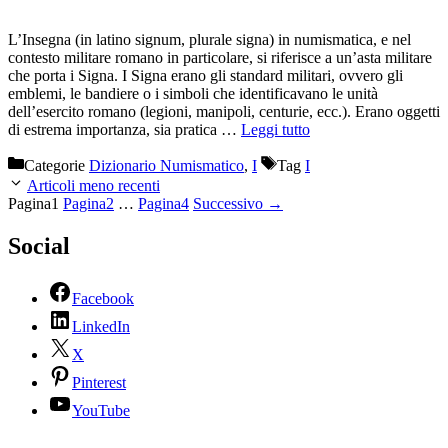
L’Insegna (in latino signum, plurale signa) in numismatica, e nel
contesto militare romano in particolare, si riferisce a un’asta militare
che porta i Signa. I Signa erano gli standard militari, ovvero gli
emblemi, le bandiere o i simboli che identificavano le unità
dell’esercito romano (legioni, manipoli, centurie, ecc.). Erano oggetti
di estrema importanza, sia pratica …
Leggi tutto
Categorie
Dizionario Numismatico
,
I
Tag
I
Articoli meno recenti
Pagina
1
Pagina
2
…
Pagina
4
Successivo
→
Social
Facebook
LinkedIn
X
Pinterest
YouTube