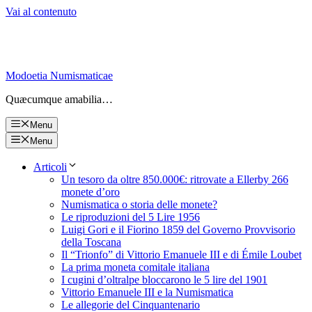
Vai al contenuto
Modoetia Numismaticae
Quæcumque amabilia…
Menu
Menu
Articoli
Un tesoro da oltre 850.000€: ritrovate a Ellerby 266
monete d’oro
Numismatica o storia delle monete?
Le riproduzioni del 5 Lire 1956
Luigi Gori e il Fiorino 1859 del Governo Provvisorio
della Toscana
Il “Trionfo” di Vittorio Emanuele III e di Émile Loubet
La prima moneta comitale italiana
I cugini d’oltralpe bloccarono le 5 lire del 1901
Vittorio Emanuele III e la Numismatica
Le allegorie del Cinquantenario