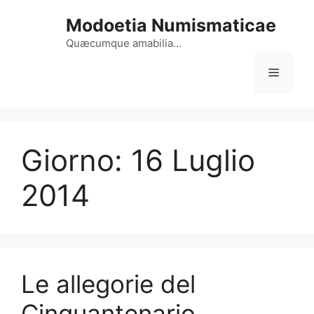
Vai
Modoetia Numismaticae
al
contenuto
Quæcumque amabilia…
Menu
Giorno:
16 Luglio
2014
Le allegorie del
Cinquantenario