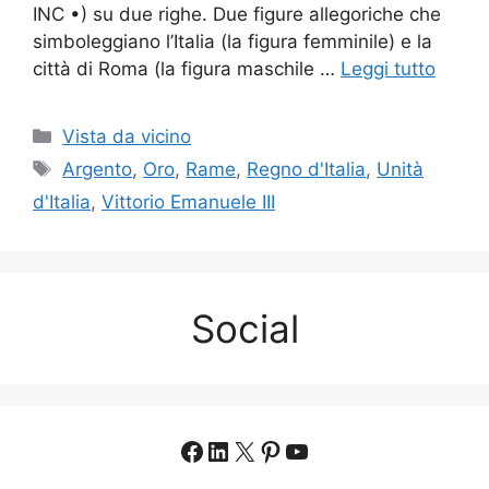
INC •) su due righe. Due figure allegoriche che
simboleggiano l’Italia (la figura femminile) e la
città di Roma (la figura maschile …
Leggi tutto
Categorie
Vista da vicino
Tag
Argento
,
Oro
,
Rame
,
Regno d'Italia
,
Unità
d'Italia
,
Vittorio Emanuele III
Social
Facebook
LinkedIn
X
Pinterest
YouTube