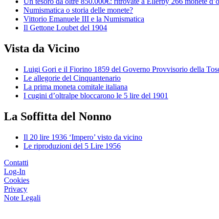
Un tesoro da oltre 850.000€: ritrovate a Ellerby 266 monete d’
Numismatica o storia delle monete?
Vittorio Emanuele III e la Numismatica
Il Gettone Loubet del 1904
Vista da Vicino
Luigi Gori e il Fiorino 1859 del Governo Provvisorio della To
Le allegorie del Cinquantenario
La prima moneta comitale italiana
I cugini d’oltralpe bloccarono le 5 lire del 1901
La Soffitta del Nonno
Il 20 lire 1936 ‘Impero’ visto da vicino
Le riproduzioni del 5 Lire 1956
Contatti
Log-In
Cookies
Privacy
Note Legali