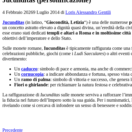
4 Febbraio 2026
9 Luglio 2014
di
Loris Alessandro Gentili
Jucunditas
(in latino, “
Giocondità, Letizia
“) è una delle numerose
p
un concetto astratto elevato a dignità quasi divina, un’eredità della c
esse erano stati dedicati
templi e altari a Roma e in moltissime citt
obiettivi dell’imperatore e dello Stato.
Sulle monete romane,
Iucunditas
è tipicamente raffigurata come una
celebrazioni pubbliche, giochi (come i
Ludi Saeculares
) o altri event
divertimento:
Un
caduceo
: simbolo di pace e armonia, ma anche di commerci
Un
cornucopia
: a indicare abbondanza e fortuna, spesso vista 
Un
ramo di palma
: simbolo di vittoria e successo, che genera l
Fiori o ghirlande
: per richiamare la natura festosa e celebrativa
La raffigurazione di
Iucunditas
sulle monete serviva a rafforzare l’im
la fiducia nel futuro dell’Impero sotto la sua guida. Per i numismatici,
rivelando come si cercava di infondere un senso di benessere e soddisfa
Precedente