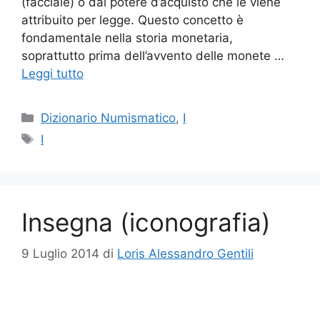
(facciale) o dal potere d’acquisto che le viene
attribuito per legge. Questo concetto è
fondamentale nella storia monetaria,
soprattutto prima dell’avvento delle monete …
Leggi tutto
Categorie
Dizionario Numismatico
,
I
Tag
I
Insegna (iconografia)
9 Luglio 2014
di
Loris Alessandro Gentili