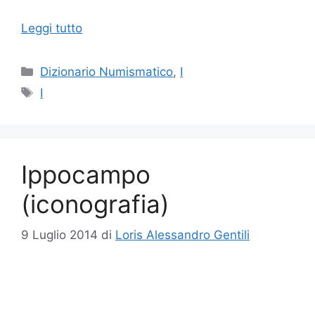
Leggi tutto
Categorie
Dizionario Numismatico
,
I
Tag
I
Ippocampo
(iconografia)
9 Luglio 2014
di
Loris Alessandro Gentili