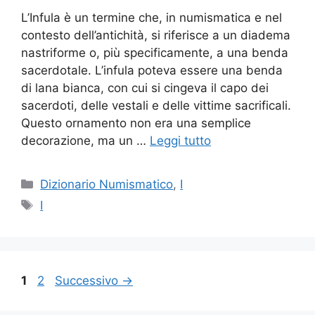
L’Infula è un termine che, in numismatica e nel
contesto dell’antichità, si riferisce a un diadema
nastriforme o, più specificamente, a una benda
sacerdotale. L’infula poteva essere una benda
di lana bianca, con cui si cingeva il capo dei
sacerdoti, delle vestali e delle vittime sacrificali.
Questo ornamento non era una semplice
decorazione, ma un …
Leggi tutto
Categorie
Dizionario Numismatico
,
I
Tag
I
Pagina
Pagina
1
2
Successivo
→