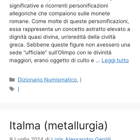
significative e ricorrenti personificazioni
allegoriche che compaiono sulle monete
romane. Come molte di queste personificazioni,
essa rappresenta un concetto astratto elevato a
dignità quasi divina, un’eredità della civiltà
greca. Sebbene queste figure non avessero una
sede “ufficiale” sull’Olimpo con le divinità
maggiori, erano oggetto di culto e …
Leggi tutto
Categorie
Dizionario Numismatico
,
I
Tag
I
Italma (metallurgia)
9 Luglio 2014
di
Loris Alessandro Gentili