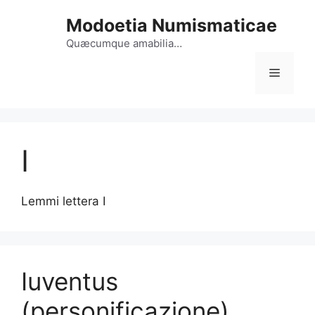
Vai
Modoetia Numismaticae
al
contenuto
Quæcumque amabilia…
Menu
I
Lemmi lettera I
Iuventus
(personificazione)