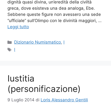
dignità quasi divina, un’eredità della civiltà
greca, dove esisteva una dea analoga, Ebe.
Sebbene queste figure non avessero una sede
“ufficiale” sull’Olimpo con le divinità maggiori, …
Leggi tutto
Categorie
Dizionario Numismatico
,
I
Tag
I
Iustitia
(personificazione)
9 Luglio 2014
di
Loris Alessandro Gentili