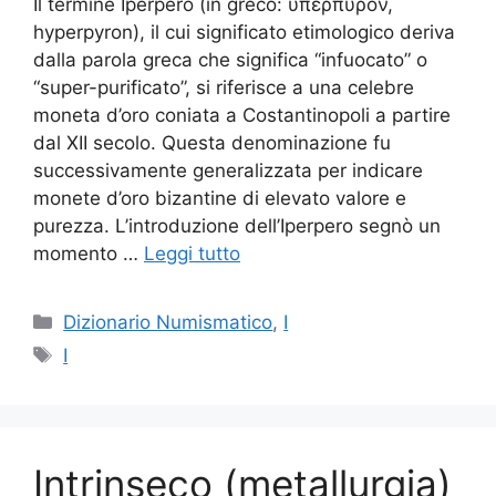
Il termine Iperpero (in greco: ὑπέρπυρον,
hyperpyron), il cui significato etimologico deriva
dalla parola greca che significa “infuocato” o
“super-purificato”, si riferisce a una celebre
moneta d’oro coniata a Costantinopoli a partire
dal XII secolo. Questa denominazione fu
successivamente generalizzata per indicare
monete d’oro bizantine di elevato valore e
purezza. L’introduzione dell’Iperpero segnò un
momento …
Leggi tutto
Categorie
Dizionario Numismatico
,
I
Tag
I
Intrinseco (metallurgia)