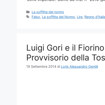
Categorie
La soffitta del nonno
Tag
Falso
,
La soffitta del Nonno
,
Lire
,
Regno d'Itali
Luigi Gori e il Fiori
Provvisorio della To
19 Settembre 2014
di
Loris Alessandro Gentili