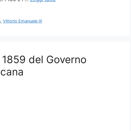
a
,
Vittorio Emanuele III
no 1859 del Governo
scana