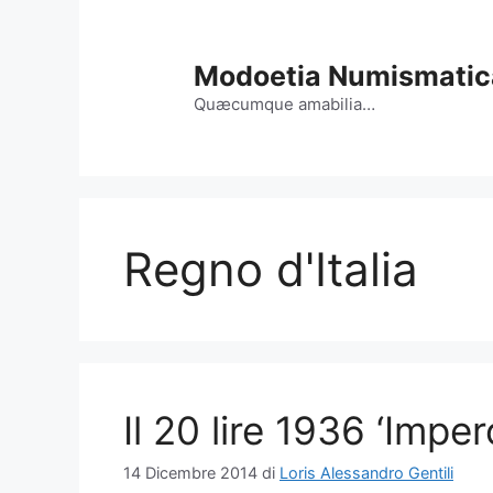
Vai
al
contenuto
Modoetia Numismatic
Quæcumque amabilia…
Regno d'Italia
Il 20 lire 1936 ‘Imper
14 Dicembre 2014
di
Loris Alessandro Gentili