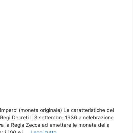
 ‘impero’ (moneta originale) Le caratteristiche del
I Regi Decreti Il 3 settembre 1936 a celebrazione
zava la Regia Zecca ad emettere le monete della
er i 100 e i …
Leggi tutto