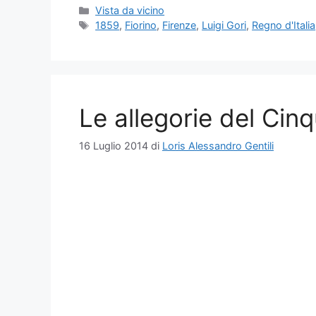
Categorie
Vista da vicino
Tag
1859
,
Fiorino
,
Firenze
,
Luigi Gori
,
Regno d'Italia
Le allegorie del Cin
16 Luglio 2014
di
Loris Alessandro Gentili