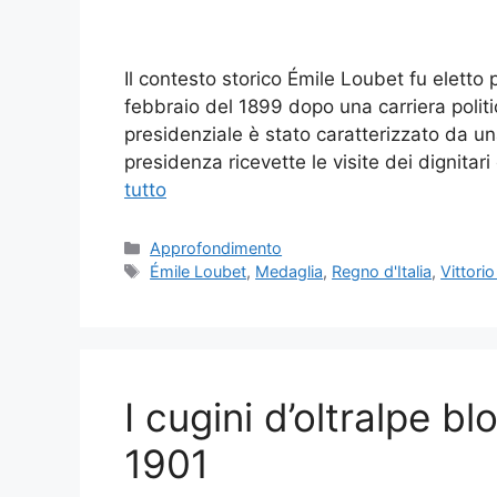
Il contesto storico Émile Loubet fu eletto
febbraio del 1899 dopo una carriera politi
presidenziale è stato caratterizzato da una
presidenza ricevette le visite dei dignita
tutto
Categorie
Approfondimento
Tag
Émile Loubet
,
Medaglia
,
Regno d'Italia
,
Vittori
I cugini d’oltralpe bl
1901