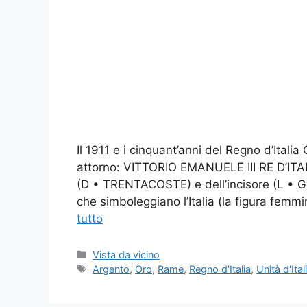
Il 1911 e i cinquant’anni del Regno d’Italia
attorno: VITTORIO EMANUELE III RE D’ITALIA
(D • TRENTACOSTE) e dell’incisore (L • GI
che simboleggiano l’Italia (la figura femmi
tutto
Categorie
Vista da vicino
Tag
Argento
,
Oro
,
Rame
,
Regno d'Italia
,
Unità d'Ital