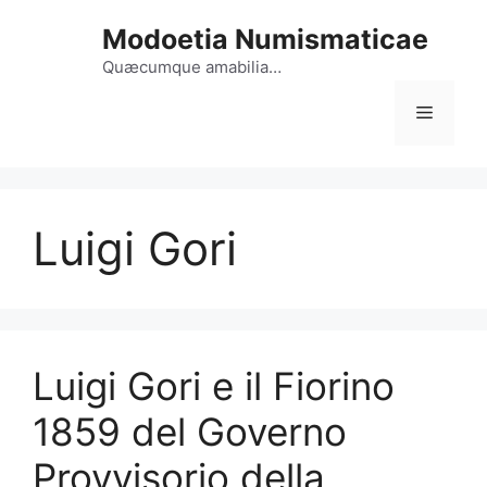
Vai
Modoetia Numismaticae
al
contenuto
Quæcumque amabilia…
Menu
Luigi Gori
Luigi Gori e il Fiorino
1859 del Governo
Provvisorio della