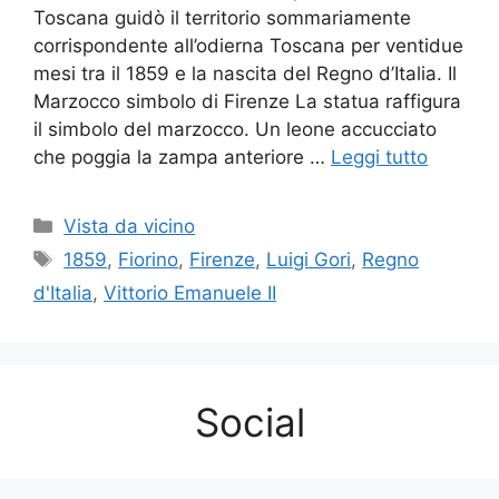
Toscana guidò il territorio sommariamente
corrispondente all’odierna Toscana per ventidue
mesi tra il 1859 e la nascita del Regno d’Italia. Il
Marzocco simbolo di Firenze La statua raffigura
il simbolo del marzocco. Un leone accucciato
che poggia la zampa anteriore …
Leggi tutto
Categorie
Vista da vicino
Tag
1859
,
Fiorino
,
Firenze
,
Luigi Gori
,
Regno
d'Italia
,
Vittorio Emanuele II
Social