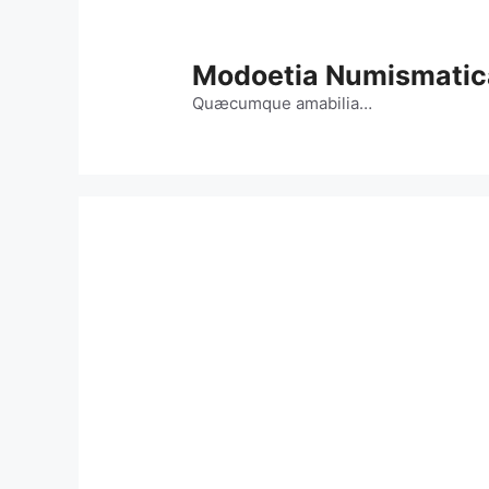
Vai
al
contenuto
Modoetia Numismatic
Quæcumque amabilia…