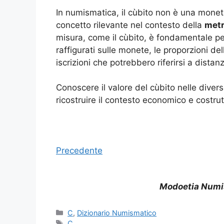
In numismatica, il cùbito non è una monet
concetto rilevante nel contesto della
metr
misura, come il cùbito, è fondamentale pe
raffigurati sulle monete, le proporzioni dell
iscrizioni che potrebbero riferirsi a dista
Conoscere il valore del cùbito nelle divers
ricostruire il contesto economico e costru
Precedente
Modoetia Numi
Categorie
C
,
Dizionario Numismatico
Tag
C