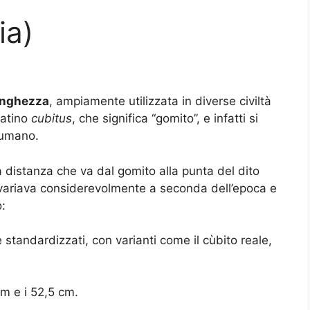
ia)
lunghezza
, ampiamente utilizzata in diverse civiltà
latino
cubitus
, che significa “gomito”, e infatti si
 umano.
 distanza che va dal gomito alla punta del dito
 variava considerevolmente a seconda dell’epoca e
o:
 standardizzati, con varianti come il cùbito reale,
cm e i 52,5 cm.