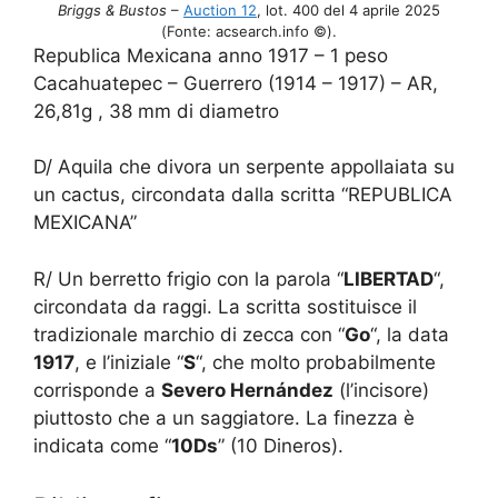
Briggs & Bustos
–
Auction 12
, lot. 400 del 4 aprile 2025
(Fonte: acsearch.info ©).
Republica Mexicana anno 1917 – 1 peso
Cacahuatepec – Guerrero (1914 – 1917) – AR,
26,81g , 38 mm di diametro
D/ Aquila che divora un serpente appollaiata su
un cactus, circondata dalla scritta “REPUBLICA
MEXICANA”
R/ Un berretto frigio con la parola “
LIBERTAD
“,
circondata da raggi. La scritta sostituisce il
tradizionale marchio di zecca con “
Go
“, la data
1917
, e l’iniziale “
S
“, che molto probabilmente
corrisponde a
Severo Hernández
(l’incisore)
piuttosto che a un saggiatore. La finezza è
indicata come “
10Ds
” (10 Dineros).