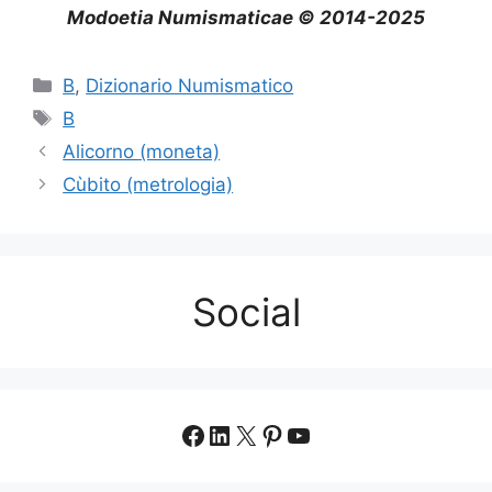
Modoetia Numismaticae © 2014-2025
Categorie
B
,
Dizionario Numismatico
Tag
B
Alicorno (moneta)
Cùbito (metrologia)
Social
Facebook
LinkedIn
X
Pinterest
YouTube