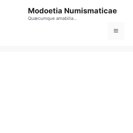
Vai
Modoetia Numismaticae
al
contenuto
Quæcumque amabilia…
Menu