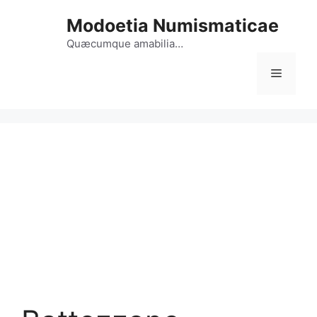
Vai
Modoetia Numismaticae
al
contenuto
Quæcumque amabilia…
Menu