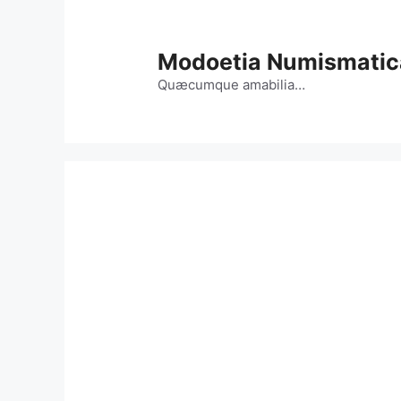
Vai
al
contenuto
Modoetia Numismatic
Quæcumque amabilia…