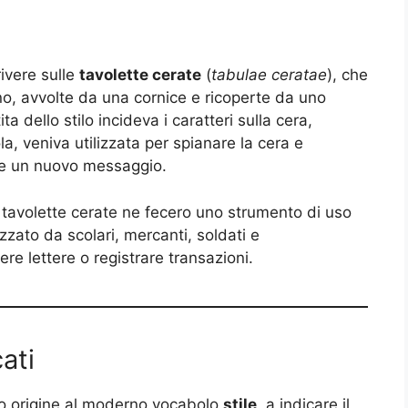
rivere sulle
tavolette cerate
(
tabulae ceratae
), che
no, avvolte da una cornice e ricoperte da uno
a dello stilo incideva i caratteri sulla cera,
la, veniva utilizzata per spianare la cera e
ere un nuovo messaggio.
lle tavolette cerate ne fecero uno strumento di uso
zzato da scolari, mercanti, soldati e
re lettere o registrare transazioni.
cati
ato origine al moderno vocabolo
stile
, a indicare il