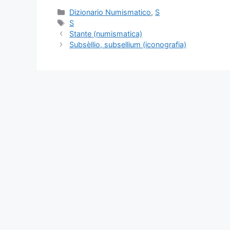
Categorie
Dizionario Numismatico
,
S
Tag
S
Stante (numismatica)
Subsèllio, subsellium (iconografia)