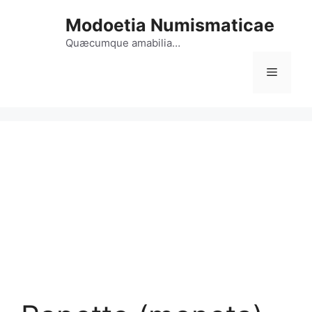
Vai
Modoetia Numismaticae
al
contenuto
Quæcumque amabilia…
Menu