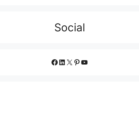
Social
Facebook
LinkedIn
X
Pinterest
YouTube