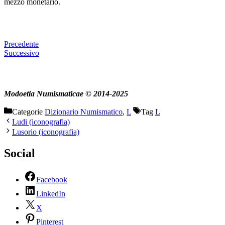
mezzo monetario.
Precedente
Successivo
Modoetia Numismaticae © 2014-2025
Categorie
Dizionario Numismatico
,
L
Tag
L
Ludi (iconografia)
Lusorio (iconografia)
Social
Facebook
LinkedIn
X
Pinterest