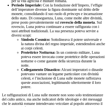
per la vita agricola e militare romana.
Periodo Imperiale:
Con la fondazione dell’Impero, l’effigie
dell’imperatore divenne la figura dominante sul dritto delle
monete, consolidando il suo ruolo di
princeps
e incarnazione
dello stato. Di conseguenza, Luna, come molte altre divinità,
prese posto prevalentemente sul
rovescio della moneta
. Sul
rovescio, Luna poteva continuare a essere raffigurata con i
suoi attributi tradizionali. La sua presenza poteva servire a
diversi scopi:
Simbolo Cosmico:
Sottolineava il potere universale e
la natura divina del regno imperiale, estendendosi anche
ai corpi celesti.
Protettrice Notturna:
In un contesto militare, Luna
poteva essere invocata come protettrice delle operazioni
notturne o come garante della sicurezza durante la
notte.
Collegamento Dinastico:
Alcuni imperatori o dinastie
potevano vantare un legame particolare con divinità
celesti, e l’inclusione di Luna sulle monete rafforzava
queste associazioni, legittimando ulteriormente il loro
potere.
Le raffigurazioni di Luna sulle monete non sono solo testimonianze
del culto antico, ma anche indicatori delle ideologie e dei messaggi
che le autorità romane intendevano veicolare al popolo attraverso il