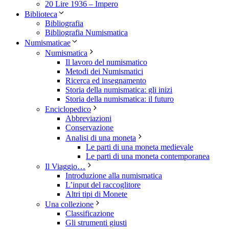
20 Lire 1936 – Impero
Biblioteca
Bibliografia
Bibliografia Numismatica
Numismaticae
Numismatica
Il lavoro del numismatico
Metodi dei Numismatici
Ricerca ed insegnamento
Storia della numismatica: gli inizi
Storia della numismatica: il futuro
Enciclopedico
Abbreviazioni
Conservazione
Analisi di una moneta
Le parti di una moneta medievale
Le parti di una moneta contemporanea
Il Viaggio…
Introduzione alla numismatica
L’input del raccoglitore
Altri tipi di Monete
Una collezione
Classificazione
Gli strumenti giusti