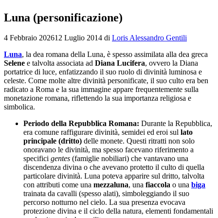
Luna (personificazione)
4 Febbraio 2026
12 Luglio 2014
di
Loris Alessandro Gentili
Luna
, la dea romana della Luna, è spesso assimilata alla dea greca
Selene
e talvolta associata ad
Diana Lucifera
, ovvero la Diana
portatrice di luce, enfatizzando il suo ruolo di divinità luminosa e
celeste. Come molte altre divinità personificate, il suo culto era ben
radicato a Roma e la sua immagine appare frequentemente sulla
monetazione romana, riflettendo la sua importanza religiosa e
simbolica.
Periodo della Repubblica Romana:
Durante la Repubblica,
era comune raffigurare divinità, semidei ed eroi sul
lato
principale (dritto)
delle monete. Questi ritratti non solo
onoravano le divinità, ma spesso facevano riferimento a
specifici
gentes
(famiglie nobiliari) che vantavano una
discendenza divina o che avevano protetto il culto di quella
particolare divinità. Luna poteva apparire sul dritto, talvolta
con attributi come una
mezzaluna
, una
fiaccola
o una
biga
trainata da cavalli (spesso alati), simboleggiando il suo
percorso notturno nel cielo. La sua presenza evocava
protezione divina e il ciclo della natura, elementi fondamentali