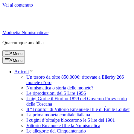
Vai al contenuto
Modoetia Numismaticae
Quæcumque amabilia…
Menu
Menu
Articoli
Un tesoro da oltre 850.000€: ritrovate a Ellerby 266
monete d’oro
Numismatica o storia delle monete?
Le riproduzioni del 5 Lire 1956
Luigi Gori e il Fiorino 1859 del Governo Provvisorio
della Toscana
Il “Trionfo” di Vittorio Emanuele III e di Émile Loubet
La prima moneta comitale italiana
I cugini d’oltralpe bloccarono le 5 lire del 1901
Vittorio Emanuele III e la Numismatica
Le allegorie del Cinquantenario