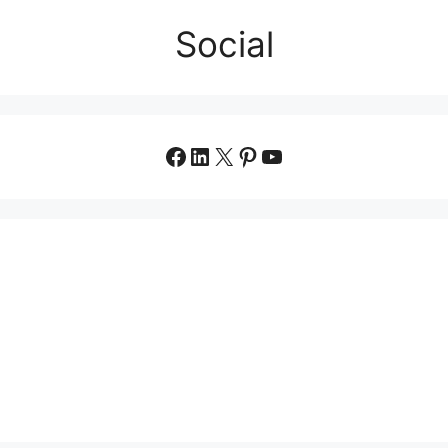
Social
Facebook
LinkedIn
X
Pinterest
YouTube