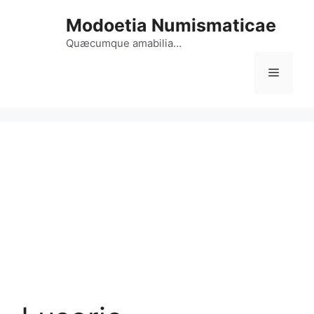
Vai
Modoetia Numismaticae
al
contenuto
Quæcumque amabilia…
Menu