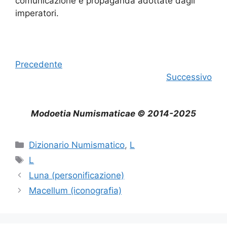
comunicazione e propaganda adottate dagli
imperatori.
Precedente
Successivo
Modoetia Numismaticae © 2014-2025
Categorie
Dizionario Numismatico
,
L
Tag
L
Luna (personificazione)
Macellum (iconografia)