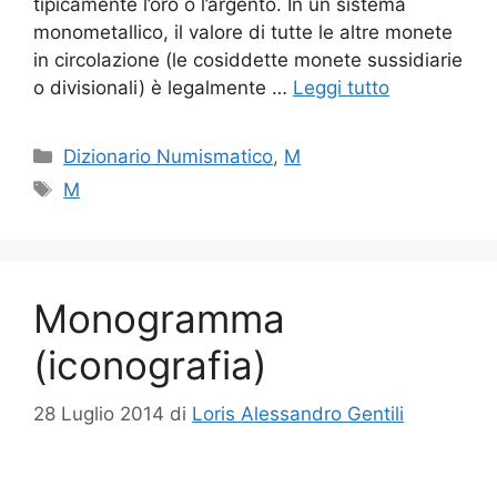
tipicamente l’oro o l’argento. In un sistema
monometallico, il valore di tutte le altre monete
in circolazione (le cosiddette monete sussidiarie
o divisionali) è legalmente …
Leggi tutto
Categorie
Dizionario Numismatico
,
M
Tag
M
Monogramma
(iconografia)
28 Luglio 2014
di
Loris Alessandro Gentili