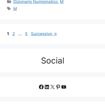
Categorie
Dizionario Numismatico
,
M
Tag
M
Pagina
Pagina
Pagina
1
2
…
5
Successivo
→
Social
Facebook
LinkedIn
X
Pinterest
YouTube