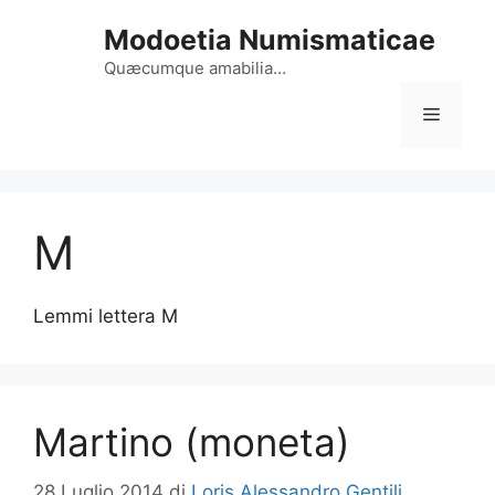
Vai
Modoetia Numismaticae
al
contenuto
Quæcumque amabilia…
Menu
M
Lemmi lettera M
Martino (moneta)
28 Luglio 2014
di
Loris Alessandro Gentili