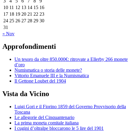
3
4
5
6
7
8
9
10
11
12
13
14
15
16
17
18
19
20
21
22
23
24
25
26
27
28
29
30
31
« Nov
Approfondimenti
Un tesoro da oltre 850.000€: ritrovate a Ellerby 266 monete
d’oro
Numismatica o storia delle monete?
Vittorio Emanuele III e la Numismatica
Il Gettone Loubet del 1904
Vista da Vicino
Luigi Gori e il Fiorino 1859 del Governo Provvisorio della
Toscana
Le allegorie del Cinquantenario
La prima moneta comitale italiana
I cugini d’oltralpe bloccarono le 5 lire del 1901