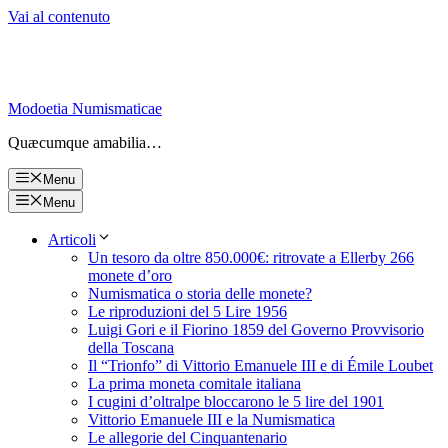
Vai al contenuto
Modoetia Numismaticae
Quæcumque amabilia…
Menu
Menu
Articoli
Un tesoro da oltre 850.000€: ritrovate a Ellerby 266
monete d’oro
Numismatica o storia delle monete?
Le riproduzioni del 5 Lire 1956
Luigi Gori e il Fiorino 1859 del Governo Provvisorio
della Toscana
Il “Trionfo” di Vittorio Emanuele III e di Émile Loubet
La prima moneta comitale italiana
I cugini d’oltralpe bloccarono le 5 lire del 1901
Vittorio Emanuele III e la Numismatica
Le allegorie del Cinquantenario