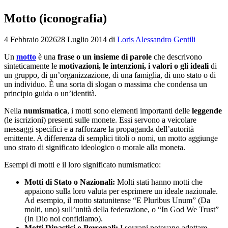
Motto (iconografia)
4 Febbraio 2026
28 Luglio 2014
di
Loris Alessandro Gentili
Un
motto
è una
frase o un insieme di parole
che descrivono
sinteticamente le
motivazioni, le intenzioni, i valori o gli ideali
di
un gruppo, di un’organizzazione, di una famiglia, di uno stato o di
un individuo. È una sorta di slogan o massima che condensa un
principio guida o un’identità.
Nella
numismatica
, i motti sono elementi importanti delle
leggende
(le iscrizioni) presenti sulle monete. Essi servono a veicolare
messaggi specifici e a rafforzare la propaganda dell’autorità
emittente. A differenza di semplici titoli o nomi, un motto aggiunge
uno strato di significato ideologico o morale alla moneta.
Esempi di motti e il loro significato numismatico:
Motti di Stato o Nazionali:
Molti stati hanno motti che
appaiono sulla loro valuta per esprimere un ideale nazionale.
Ad esempio, il motto statunitense “E Pluribus Unum” (Da
molti, uno) sull’unità della federazione, o “In God We Trust”
(In Dio noi confidiamo).
Motti Dinastici o Personali:
I sovrani potevano adottare