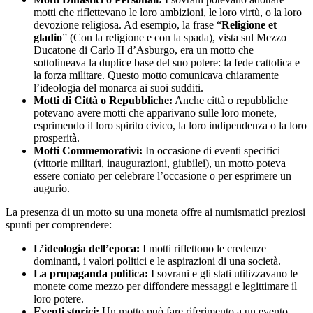
motti che riflettevano le loro ambizioni, le loro virtù, o la loro
devozione religiosa. Ad esempio, la frase “
Religione et
gladio
” (Con la religione e con la spada), vista sul Mezzo
Ducatone di Carlo II d’Asburgo, era un motto che
sottolineava la duplice base del suo potere: la fede cattolica e
la forza militare. Questo motto comunicava chiaramente
l’ideologia del monarca ai suoi sudditi.
Motti di Città o Repubbliche:
Anche città o repubbliche
potevano avere motti che apparivano sulle loro monete,
esprimendo il loro spirito civico, la loro indipendenza o la loro
prosperità.
Motti Commemorativi:
In occasione di eventi specifici
(vittorie militari, inaugurazioni, giubilei), un motto poteva
essere coniato per celebrare l’occasione o per esprimere un
augurio.
La presenza di un motto su una moneta offre ai numismatici preziosi
spunti per comprendere:
L’ideologia dell’epoca:
I motti riflettono le credenze
dominanti, i valori politici e le aspirazioni di una società.
La propaganda politica:
I sovrani e gli stati utilizzavano le
monete come mezzo per diffondere messaggi e legittimare il
loro potere.
Eventi storici:
Un motto può fare riferimento a un evento