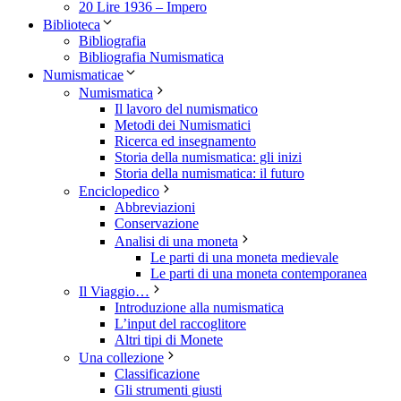
20 Lire 1936 – Impero
Biblioteca
Bibliografia
Bibliografia Numismatica
Numismaticae
Numismatica
Il lavoro del numismatico
Metodi dei Numismatici
Ricerca ed insegnamento
Storia della numismatica: gli inizi
Storia della numismatica: il futuro
Enciclopedico
Abbreviazioni
Conservazione
Analisi di una moneta
Le parti di una moneta medievale
Le parti di una moneta contemporanea
Il Viaggio…
Introduzione alla numismatica
L’input del raccoglitore
Altri tipi di Monete
Una collezione
Classificazione
Gli strumenti giusti