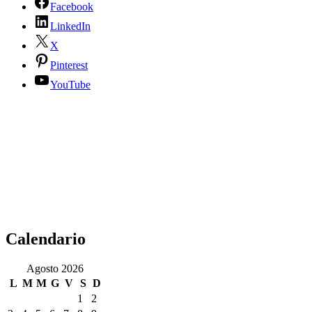
Facebook
LinkedIn
X
Pinterest
YouTube
Calendario
Agosto 2026
L
M
M
G
V
S
D
1
2