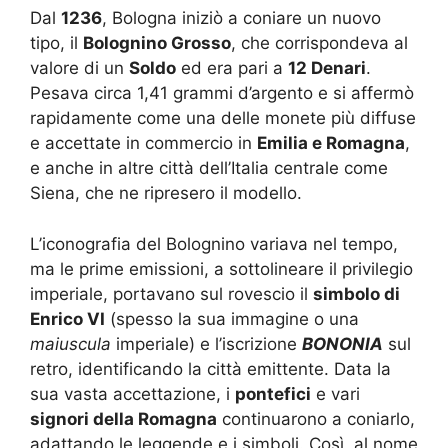
Dal
1236
, Bologna iniziò a coniare un nuovo
tipo, il
Bolognino Grosso
, che corrispondeva al
valore di un
Soldo
ed era pari a
12 Denari
.
Pesava circa 1,41 grammi d’argento e si affermò
rapidamente come una delle monete più diffuse
e accettate in commercio in
Emilia e Romagna
,
e anche in altre città dell’Italia centrale come
Siena, che ne ripresero il modello.
L’iconografia del Bolognino variava nel tempo,
ma le prime emissioni, a sottolineare il privilegio
imperiale, portavano sul rovescio il
simbolo di
Enrico VI
(spesso la sua immagine o una
maiuscula
imperiale) e l’iscrizione
BONONIA
sul
retro, identificando la città emittente. Data la
sua vasta accettazione, i
pontefici
e vari
signori della Romagna
continuarono a coniarlo,
adattando le leggende e i simboli. Così, al nome