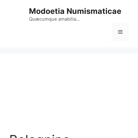
Vai
Modoetia Numismaticae
al
contenuto
Quæcumque amabilia…
Menu