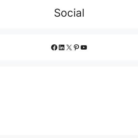
Social
Facebook
LinkedIn
X
Pinterest
YouTube