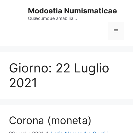
Vai
Modoetia Numismaticae
al
contenuto
Quæcumque amabilia…
Menu
Giorno:
22 Luglio
2021
Corona (moneta)