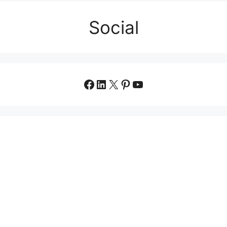
Social
Facebook
LinkedIn
X
Pinterest
YouTube