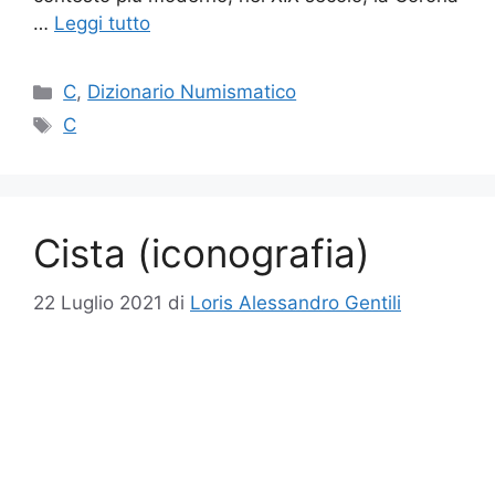
…
Leggi tutto
Categorie
C
,
Dizionario Numismatico
Tag
C
Cista (iconografia)
22 Luglio 2021
di
Loris Alessandro Gentili