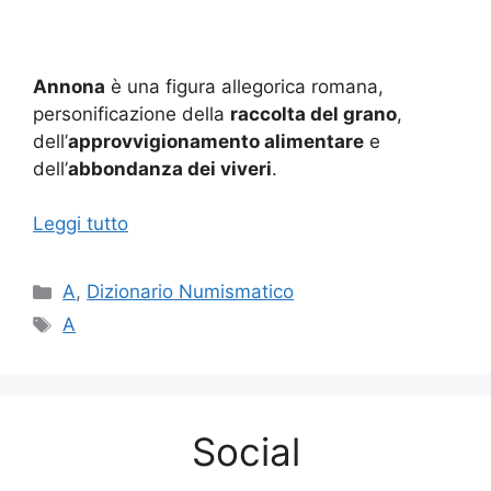
Annona
è una figura allegorica romana,
personificazione della
raccolta del grano
,
dell’
approvvigionamento alimentare
e
dell’
abbondanza dei viveri
.
Leggi tutto
Categorie
A
,
Dizionario Numismatico
Tag
A
Social