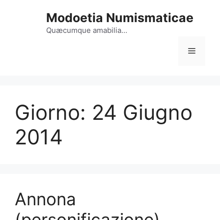
Vai
Modoetia Numismaticae
al
contenuto
Quæcumque amabilia…
Menu
Giorno:
24 Giugno
2014
Annona
(personificazione)