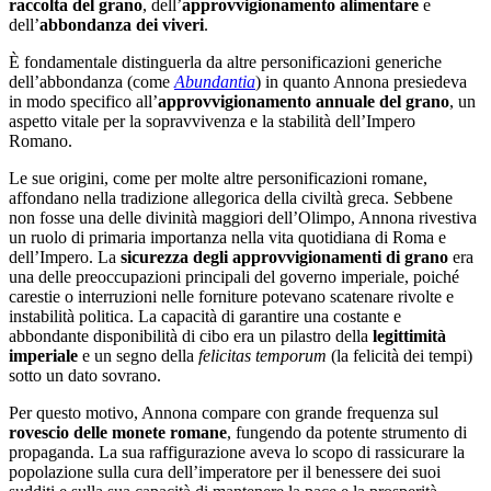
raccolta del grano
, dell’
approvvigionamento alimentare
e
dell’
abbondanza dei viveri
.
È fondamentale distinguerla da altre personificazioni generiche
dell’abbondanza (come
Abundantia
) in quanto Annona presiedeva
in modo specifico all’
approvvigionamento annuale del grano
, un
aspetto vitale per la sopravvivenza e la stabilità dell’Impero
Romano.
Le sue origini, come per molte altre personificazioni romane,
affondano nella tradizione allegorica della civiltà greca. Sebbene
non fosse una delle divinità maggiori dell’Olimpo, Annona rivestiva
un ruolo di primaria importanza nella vita quotidiana di Roma e
dell’Impero. La
sicurezza degli approvvigionamenti di grano
era
una delle preoccupazioni principali del governo imperiale, poiché
carestie o interruzioni nelle forniture potevano scatenare rivolte e
instabilità politica. La capacità di garantire una costante e
abbondante disponibilità di cibo era un pilastro della
legittimità
imperiale
e un segno della
felicitas temporum
(la felicità dei tempi)
sotto un dato sovrano.
Per questo motivo, Annona compare con grande frequenza sul
rovescio delle monete romane
, fungendo da potente strumento di
propaganda. La sua raffigurazione aveva lo scopo di rassicurare la
popolazione sulla cura dell’imperatore per il benessere dei suoi