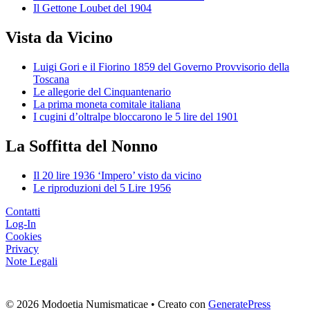
Il Gettone Loubet del 1904
Vista da Vicino
Luigi Gori e il Fiorino 1859 del Governo Provvisorio della
Toscana
Le allegorie del Cinquantenario
La prima moneta comitale italiana
I cugini d’oltralpe bloccarono le 5 lire del 1901
La Soffitta del Nonno
Il 20 lire 1936 ‘Impero’ visto da vicino
Le riproduzioni del 5 Lire 1956
Contatti
Log-In
Cookies
Privacy
Note Legali
© 2026 Modoetia Numismaticae
• Creato con
GeneratePress