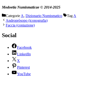
Modoetia Numismaticae © 2014-2025
Categorie
A
,
Dizionario Numismatico
Tag
A
Andropròsopo (iconografia)
Faccia (coniazione)
Social
Facebook
LinkedIn
X
Pinterest
YouTube