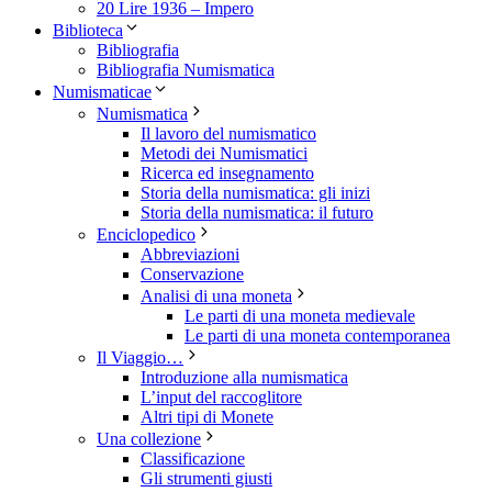
20 Lire 1936 – Impero
Biblioteca
Bibliografia
Bibliografia Numismatica
Numismaticae
Numismatica
Il lavoro del numismatico
Metodi dei Numismatici
Ricerca ed insegnamento
Storia della numismatica: gli inizi
Storia della numismatica: il futuro
Enciclopedico
Abbreviazioni
Conservazione
Analisi di una moneta
Le parti di una moneta medievale
Le parti di una moneta contemporanea
Il Viaggio…
Introduzione alla numismatica
L’input del raccoglitore
Altri tipi di Monete
Una collezione
Classificazione
Gli strumenti giusti