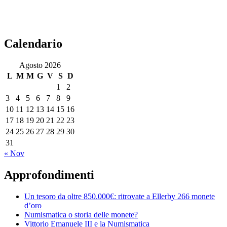
Calendario
Agosto 2026
L
M
M
G
V
S
D
1
2
3
4
5
6
7
8
9
10
11
12
13
14
15
16
17
18
19
20
21
22
23
24
25
26
27
28
29
30
31
« Nov
Approfondimenti
Un tesoro da oltre 850.000€: ritrovate a Ellerby 266 monete
d’oro
Numismatica o storia delle monete?
Vittorio Emanuele III e la Numismatica