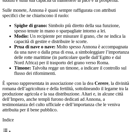
sudditi e sulla sua capacità di mantenere la pace e la prosperità.
Sulle monete, Annona è quasi sempre raffigurata con attributi
specifici che ne chiariscono il ruolo:
Spighe di grano:
Simbolo più diretto della sua funzione,
spesso tenute in mano o sparpagliate intorno a lei.
Modio:
Un recipiente per misurare il grano, che ne indica la
capacità di gestire e distribuire le scorte.
Prua di nave o nave:
Molto spesso Annona è accompagnata
da una nave o dalla prua di essa, a simboleggiare l’importanza
delle rotte marittime (in particolare quelle dall’Egitto e dal
Nord Africa) per il trasporto del grano verso Roma.
Timone:
Talvolta regge un timone, a indicare il controllo sul
flusso dei rifornimenti.
È spesso rappresentata in associazione con la dea
Cerere
, la divinità
romana dell’agricoltura e della fertilità, sottolineando il legame tra la
produzione agricola e la sua distribuzione. Altari e, in alcune città
dell’Impero, anche templi furono dedicati ad Annona, a
testimonianza del culto ufficiale e dell’importanza che le veniva
attribuita per il bene pubblico.
Indice