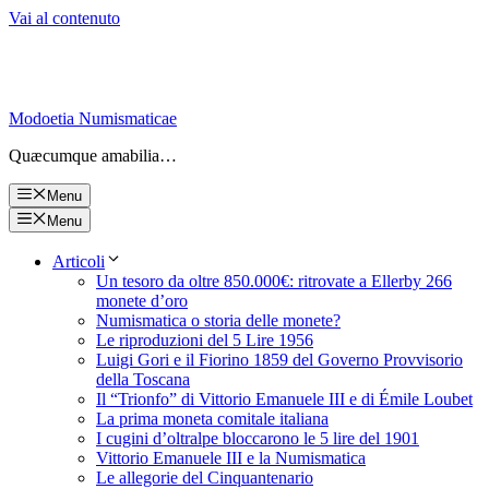
Vai al contenuto
Modoetia Numismaticae
Quæcumque amabilia…
Menu
Menu
Articoli
Un tesoro da oltre 850.000€: ritrovate a Ellerby 266
monete d’oro
Numismatica o storia delle monete?
Le riproduzioni del 5 Lire 1956
Luigi Gori e il Fiorino 1859 del Governo Provvisorio
della Toscana
Il “Trionfo” di Vittorio Emanuele III e di Émile Loubet
La prima moneta comitale italiana
I cugini d’oltralpe bloccarono le 5 lire del 1901
Vittorio Emanuele III e la Numismatica
Le allegorie del Cinquantenario