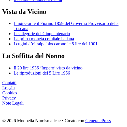
Vista da Vicino
Luigi Gori e il Fiorino 1859 del Governo Provvisorio della
Toscana
Le allegorie del Cinquantenario
La prima moneta comitale italiana
I cugini d’oltralpe bloccarono le 5 lire del 1901
La Soffitta del Nonno
Il 20 lire 1936 ‘Impero’ visto da vicino
Le riproduzioni del 5 Lire 1956
Contatti
Log-In
Cookies
Privacy
Note Legali
© 2026 Modoetia Numismaticae
• Creato con
GeneratePress