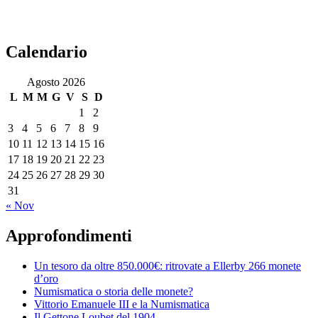
Calendario
Agosto 2026
L
M
M
G
V
S
D
1
2
3
4
5
6
7
8
9
10
11
12
13
14
15
16
17
18
19
20
21
22
23
24
25
26
27
28
29
30
31
« Nov
Approfondimenti
Un tesoro da oltre 850.000€: ritrovate a Ellerby 266 monete
d’oro
Numismatica o storia delle monete?
Vittorio Emanuele III e la Numismatica
Il Gettone Loubet del 1904