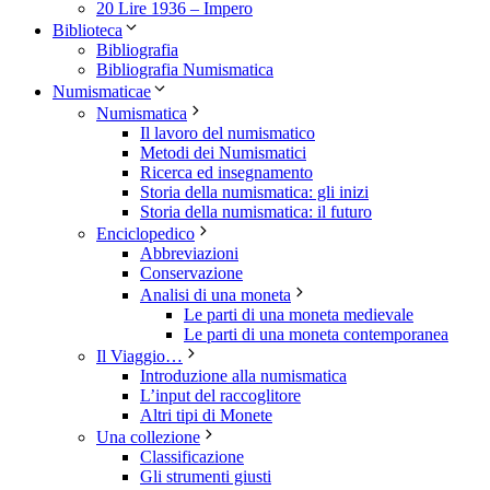
20 Lire 1936 – Impero
Biblioteca
Bibliografia
Bibliografia Numismatica
Numismaticae
Numismatica
Il lavoro del numismatico
Metodi dei Numismatici
Ricerca ed insegnamento
Storia della numismatica: gli inizi
Storia della numismatica: il futuro
Enciclopedico
Abbreviazioni
Conservazione
Analisi di una moneta
Le parti di una moneta medievale
Le parti di una moneta contemporanea
Il Viaggio…
Introduzione alla numismatica
L’input del raccoglitore
Altri tipi di Monete
Una collezione
Classificazione
Gli strumenti giusti