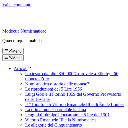
Vai al contenuto
Modoetia Numismaticae
Quæcumque amabilia…
Menu
Menu
Articoli
Un tesoro da oltre 850.000€: ritrovate a Ellerby 266
monete d’oro
Numismatica o storia delle monete?
Le riproduzioni del 5 Lire 1956
Luigi Gori e il Fiorino 1859 del Governo Provvisorio
della Toscana
Il “Trionfo” di Vittorio Emanuele III e di Émile Loubet
La prima moneta comitale italiana
I cugini d’oltralpe bloccarono le 5 lire del 1901
Vittorio Emanuele III e la Numismatica
Le allegorie del Cinquantenario