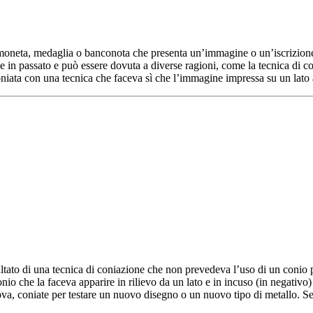
a moneta, medaglia o banconota che presenta un’immagine o un’iscrizione 
e in passato e può essere dovuta a diverse ragioni, come la tecnica di c
iata con una tecnica che faceva sì che l’immagine impressa su un lato ap
tato di una tecnica di coniazione che non prevedeva l’uso di un conio per
io che la faceva apparire in rilievo da un lato e in incuso (in negativo) 
ova, coniate per testare un nuovo disegno o un nuovo tipo di metallo. 