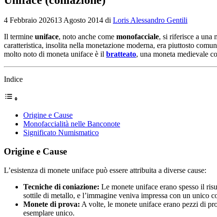
4 Febbraio 2026
13 Agosto 2014
di
Loris Alessandro Gentili
Il termine
uniface
, noto anche come
monofacciale
, si riferisce a un
caratteristica, insolita nella monetazione moderna, era piuttosto comun
molto noto di moneta uniface è il
bratteato
, una moneta medievale con
Indice
Origine e Cause
Monofaccialità nelle Banconote
Significato Numismatico
Origine e Cause
L’esistenza di monete uniface può essere attribuita a diverse cause:
Tecniche di coniazione:
Le monete uniface erano spesso il risul
sottile di metallo, e l’immagine veniva impressa con un unico con
Monete di prova:
A volte, le monete uniface erano pezzi di pr
esemplare unico.