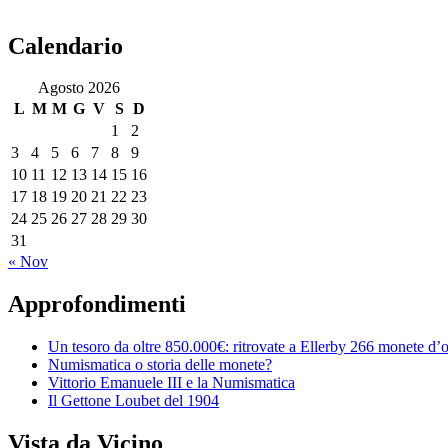
Calendario
Agosto 2026
L
M
M
G
V
S
D
1
2
3
4
5
6
7
8
9
10
11
12
13
14
15
16
17
18
19
20
21
22
23
24
25
26
27
28
29
30
31
« Nov
Approfondimenti
Un tesoro da oltre 850.000€: ritrovate a Ellerby 266 monete d’
Numismatica o storia delle monete?
Vittorio Emanuele III e la Numismatica
Il Gettone Loubet del 1904
Vista da Vicino