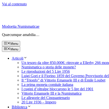
Vai al contenuto
Modoetia Numismaticae
Quæcumque amabilia…
Menu
Menu
Articoli
Un tesoro da oltre 850.000€: ritrovate a Ellerby 266 mon
Numismatica o storia delle monete?
Le riproduzioni del 5 Lire 1956
Luigi Gori e il Fiorino 1859 del Governo Provvisorio de
Il “Trionfo” di Vittorio Emanuele III e di Émile Loubet
La prima moneta comitale italiana
I cugini d’oltralpe bloccarono le 5 lire del 1901
Vittorio Emanuele III e la Numismatica
Le allegorie del Cinquantenario
20 Lire 1936 – Impero
Biblioteca