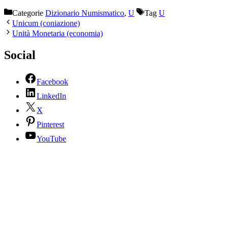
Categorie
Dizionario Numismatico
,
U
Tag
U
Unicum (coniazione)
Unità Monetaria (economia)
Social
Facebook
LinkedIn
X
Pinterest
YouTube