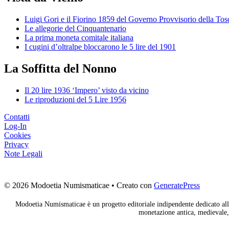
Luigi Gori e il Fiorino 1859 del Governo Provvisorio della To
Le allegorie del Cinquantenario
La prima moneta comitale italiana
I cugini d’oltralpe bloccarono le 5 lire del 1901
La Soffitta del Nonno
Il 20 lire 1936 ‘Impero’ visto da vicino
Le riproduzioni del 5 Lire 1956
Contatti
Log-In
Cookies
Privacy
Note Legali
© 2026 Modoetia Numismaticae
• Creato con
GeneratePress
Modoetia Numismaticae è un progetto editoriale indipendente dedicato alla
monetazione antica, medievale, 