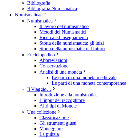
Bibliografia
Bibliografia Numismatica
Numismaticae
Numismatica
Il lavoro del numismatico
Metodi dei Numismatici
Ricerca ed insegnamento
Storia della numismatica: gli inizi
Storia della numismatica: il futuro
Enciclopedico
Abbreviazioni
Conservazione
Analisi di una moneta
Le parti di una moneta medievale
Le parti di una moneta contemporanea
Il Viaggio…
Introduzione alla numismatica
L’input del raccoglitore
Altri tipi di Monete
Una collezione
Classificazione
Gli strumenti giusti
Maneggiare
La pulizia