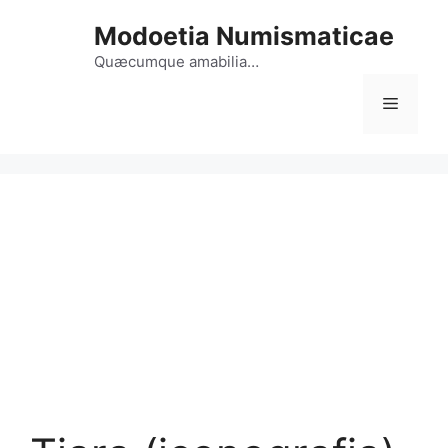
Vai
Modoetia Numismaticae
al
contenuto
Quæcumque amabilia…
Menu