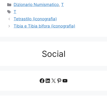
Categorie
Dizionario Numismatico
,
T
Tag
T
Tetrastilo (iconografia)
Tibia e Tibia bifora (iconografia)
Social
Facebook
LinkedIn
X
Pinterest
YouTube