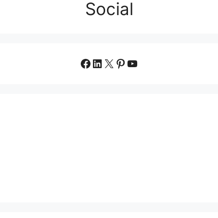
Social
Facebook
LinkedIn
X
Pinterest
YouTube