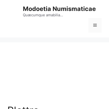
Vai
Modoetia Numismaticae
al
contenuto
Quæcumque amabilia…
Menu