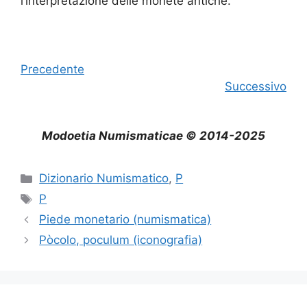
l’interpretazione delle monete antiche.
Precedente
Successivo
Modoetia Numismaticae © 2014-2025
Categorie
Dizionario Numismatico
,
P
Tag
P
Piede monetario (numismatica)
Pòcolo, poculum (iconografia)