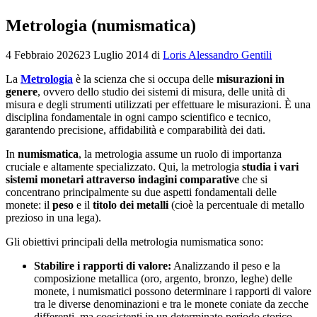
Metrologia (numismatica)
4 Febbraio 2026
23 Luglio 2014
di
Loris Alessandro Gentili
La
Metrologia
è la scienza che si occupa delle
misurazioni in
genere
, ovvero dello studio dei sistemi di misura, delle unità di
misura e degli strumenti utilizzati per effettuare le misurazioni. È una
disciplina fondamentale in ogni campo scientifico e tecnico,
garantendo precisione, affidabilità e comparabilità dei dati.
In
numismatica
, la metrologia assume un ruolo di importanza
cruciale e altamente specializzato. Qui, la metrologia
studia i vari
sistemi monetari attraverso indagini comparative
che si
concentrano principalmente su due aspetti fondamentali delle
monete: il
peso
e il
titolo dei metalli
(cioè la percentuale di metallo
prezioso in una lega).
Gli obiettivi principali della metrologia numismatica sono:
Stabilire i rapporti di valore:
Analizzando il peso e la
composizione metallica (oro, argento, bronzo, leghe) delle
monete, i numismatici possono determinare i rapporti di valore
tra le diverse denominazioni e tra le monete coniate da zecche
differenti, ma coesistenti in un determinato periodo storico.