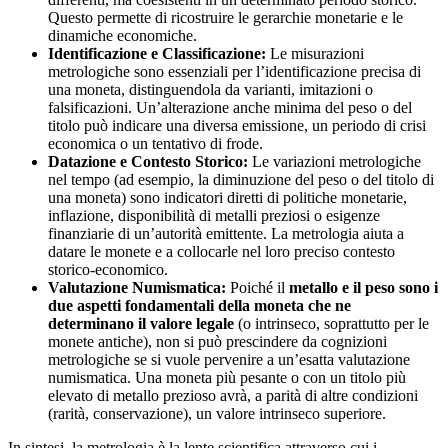
Questo permette di ricostruire le gerarchie monetarie e le
dinamiche economiche.
Identificazione e Classificazione:
Le misurazioni
metrologiche sono essenziali per l’identificazione precisa di
una moneta, distinguendola da varianti, imitazioni o
falsificazioni. Un’alterazione anche minima del peso o del
titolo può indicare una diversa emissione, un periodo di crisi
economica o un tentativo di frode.
Datazione e Contesto Storico:
Le variazioni metrologiche
nel tempo (ad esempio, la diminuzione del peso o del titolo di
una moneta) sono indicatori diretti di politiche monetarie,
inflazione, disponibilità di metalli preziosi o esigenze
finanziarie di un’autorità emittente. La metrologia aiuta a
datare le monete e a collocarle nel loro preciso contesto
storico-economico.
Valutazione Numismatica:
Poiché il
metallo e il peso sono i
due aspetti fondamentali della moneta che ne
determinano il valore legale
(o intrinseco, soprattutto per le
monete antiche), non si può prescindere da cognizioni
metrologiche se si vuole pervenire a un’esatta valutazione
numismatica. Una moneta più pesante o con un titolo più
elevato di metallo prezioso avrà, a parità di altre condizioni
(rarità, conservazione), un valore intrinseco superiore.
In sintesi, la metrologia è la lente scientifica attraverso cui i