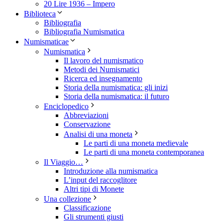
20 Lire 1936 – Impero
Biblioteca
Bibliografia
Bibliografia Numismatica
Numismaticae
Numismatica
Il lavoro del numismatico
Metodi dei Numismatici
Ricerca ed insegnamento
Storia della numismatica: gli inizi
Storia della numismatica: il futuro
Enciclopedico
Abbreviazioni
Conservazione
Analisi di una moneta
Le parti di una moneta medievale
Le parti di una moneta contemporanea
Il Viaggio…
Introduzione alla numismatica
L’input del raccoglitore
Altri tipi di Monete
Una collezione
Classificazione
Gli strumenti giusti