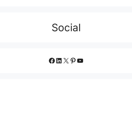
Social
Facebook
LinkedIn
X
Pinterest
YouTube