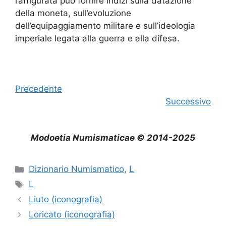
raffigurata può fornire indizi sulla datazione
della moneta, sull’evoluzione
dell’equipaggiamento militare e sull’ideologia
imperiale legata alla guerra e alla difesa.
Precedente
Successivo
Modoetia Numismaticae © 2014-2025
Categorie
Dizionario Numismatico
,
L
Tag
L
Liuto (iconografia)
Loricato (iconografia)