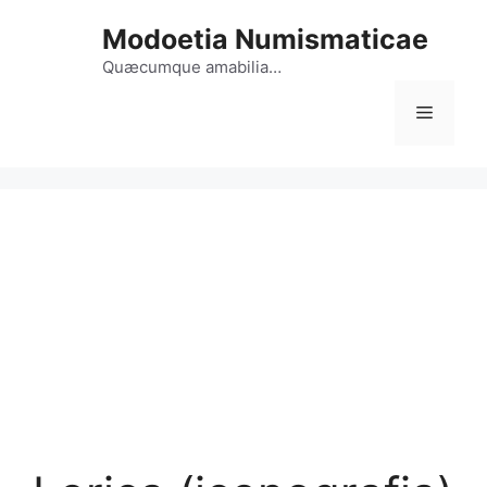
Vai
Modoetia Numismaticae
al
contenuto
Quæcumque amabilia…
Menu