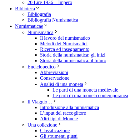
20 Lire 1936 – Impero
Biblioteca
Bibliografia
Bibliografia Numismatica
Numismaticae
Numismatica
Il lavoro del numismatico
Metodi dei Numismatici
Ricerca ed insegnamento
Storia della numismatica: gli inizi
Storia della numismatica: il futuro
Enciclopedico
Abbreviazioni
Conservazione
Analisi di una moneta
Le parti di una moneta medievale
Le parti di una moneta contemporanea
Il Viaggio…
Introduzione alla numismatica
L’input del raccoglitore
Altri tipi di Monete
Una collezione
Classificazione
Gli strumenti giusti