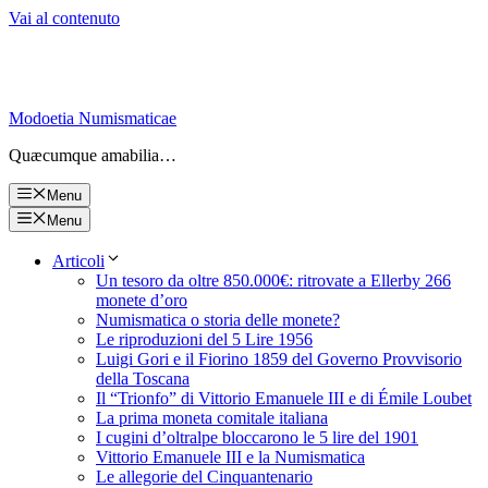
Vai al contenuto
Modoetia Numismaticae
Quæcumque amabilia…
Menu
Menu
Articoli
Un tesoro da oltre 850.000€: ritrovate a Ellerby 266
monete d’oro
Numismatica o storia delle monete?
Le riproduzioni del 5 Lire 1956
Luigi Gori e il Fiorino 1859 del Governo Provvisorio
della Toscana
Il “Trionfo” di Vittorio Emanuele III e di Émile Loubet
La prima moneta comitale italiana
I cugini d’oltralpe bloccarono le 5 lire del 1901
Vittorio Emanuele III e la Numismatica
Le allegorie del Cinquantenario