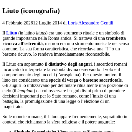
Liuto (iconografia)
4 Febbraio 2026
12 Luglio 2014
di
Loris Alessandro Gentili
Il
Lituo
(in latino
lituus
) era uno strumento rituale e un simbolo di
grande importanza nella Roma antica. Si trattava di una
trombetta
ricurva all’estremità
, ma non era uno strumento musicale nel senso
comune. La sua forma caratteristica, che ricordava una “J” o un
bastone ricurvo, lo rendeva immediatamente riconoscibile.
Il Lituo era soprattutto il
distintivo degli auguri
, i sacerdoti romani
incaricati di interpretare la volontà divina osservando il volo e il
comportamento degli uccelli (l’aruspicina). Per questo motivo, il
lituo era considerato una
specie di verga o bastone sacerdotale
.
Gli auguri lo utilizzavano per delimitare ritualmente una porzione di
cielo (il
templum
) da cui osservare i segni divini prima di prendere
decisioni importanti per lo Stato romano, come l’inizio di una
battaglia, la promulgazione di una legge o l’elezione di un
magistrato.
Sulle monete romane, il Lituo appare frequentemente, soprattutto in
contesti che richiamano la sfera religiosa e il potere augurale:
Simbolo Sacerdotale:
Viene spesso raffigurato come