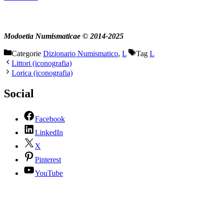
Modoetia Numismaticae © 2014-2025
Categorie
Dizionario Numismatico
,
L
Tag
L
Littori (iconografia)
Lorica (iconografia)
Social
Facebook
LinkedIn
X
Pinterest
YouTube