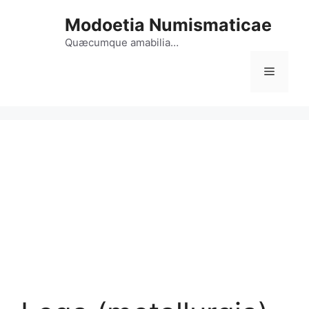
Vai
Modoetia Numismaticae
al
contenuto
Quæcumque amabilia…
Menu