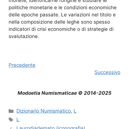
monete, identificarne l’origine e studiare le
politiche monetarie e le condizioni economiche
delle epoche passate. Le variazioni nel titolo e
nella composizione delle leghe sono spesso
indicatori di crisi economiche o di strategie di
svalutazione.
Precedente
Successivo
Modoetia Numismaticae © 2014-2025
Categorie
Dizionario Numismatico
,
L
Tag
L
Laurodiademato (iconografia)