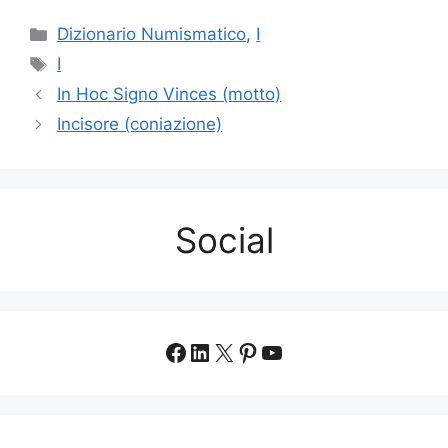
Categorie
Dizionario Numismatico
,
I
Tag
I
In Hoc Signo Vinces (motto)
Incisore (coniazione)
Social
Facebook
LinkedIn
X
Pinterest
YouTube