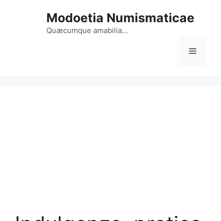
Vai
Modoetia Numismaticae
al
contenuto
Quæcumque amabilia…
Menu