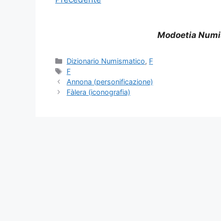
Modoetia Numi
Categorie
Dizionario Numismatico
,
F
Tag
F
Annona (personificazione)
Fàlera (iconografia)