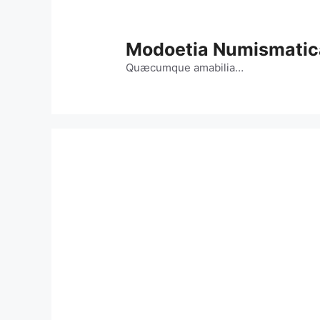
Vai
al
contenuto
Modoetia Numismatic
Quæcumque amabilia…