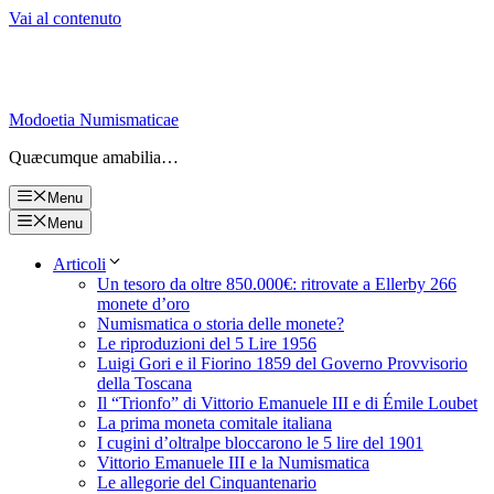
Vai al contenuto
Modoetia Numismaticae
Quæcumque amabilia…
Menu
Menu
Articoli
Un tesoro da oltre 850.000€: ritrovate a Ellerby 266
monete d’oro
Numismatica o storia delle monete?
Le riproduzioni del 5 Lire 1956
Luigi Gori e il Fiorino 1859 del Governo Provvisorio
della Toscana
Il “Trionfo” di Vittorio Emanuele III e di Émile Loubet
La prima moneta comitale italiana
I cugini d’oltralpe bloccarono le 5 lire del 1901
Vittorio Emanuele III e la Numismatica
Le allegorie del Cinquantenario