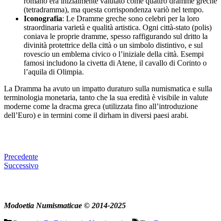
romano era inizialmente valutato come quattro dramme greche
(tetradramma), ma questa corrispondenza variò nel tempo.
Iconografia
: Le Dramme greche sono celebri per la loro
straordinaria varietà e qualità artistica. Ogni città-stato (polis)
coniava le proprie dramme, spesso raffigurando sul dritto la
divinità protettrice della città o un simbolo distintivo, e sul
rovescio un emblema civico o l’iniziale della città. Esempi
famosi includono la civetta di Atene, il cavallo di Corinto o
l’aquila di Olimpia.
La Dramma ha avuto un impatto duraturo sulla numismatica e sulla
terminologia monetaria, tanto che la sua eredità è visibile in valute
moderne come la dracma greca (utilizzata fino all’introduzione
dell’Euro) e in termini come il dirham in diversi paesi arabi.
Precedente
Successivo
Modoetia Numismaticae © 2014-2025