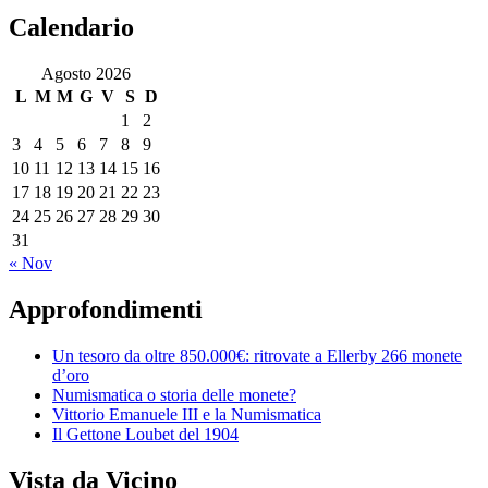
Calendario
Agosto 2026
L
M
M
G
V
S
D
1
2
3
4
5
6
7
8
9
10
11
12
13
14
15
16
17
18
19
20
21
22
23
24
25
26
27
28
29
30
31
« Nov
Approfondimenti
Un tesoro da oltre 850.000€: ritrovate a Ellerby 266 monete
d’oro
Numismatica o storia delle monete?
Vittorio Emanuele III e la Numismatica
Il Gettone Loubet del 1904
Vista da Vicino