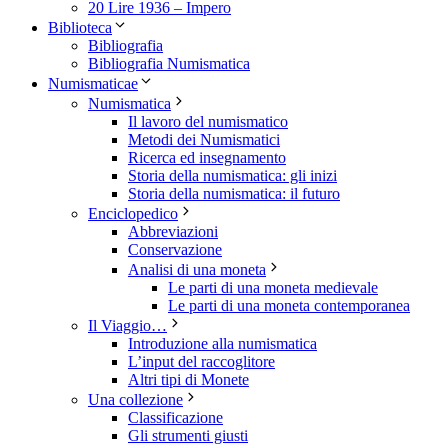
20 Lire 1936 – Impero
Biblioteca
Bibliografia
Bibliografia Numismatica
Numismaticae
Numismatica
Il lavoro del numismatico
Metodi dei Numismatici
Ricerca ed insegnamento
Storia della numismatica: gli inizi
Storia della numismatica: il futuro
Enciclopedico
Abbreviazioni
Conservazione
Analisi di una moneta
Le parti di una moneta medievale
Le parti di una moneta contemporanea
Il Viaggio…
Introduzione alla numismatica
L’input del raccoglitore
Altri tipi di Monete
Una collezione
Classificazione
Gli strumenti giusti