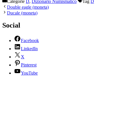
Categorie
D
,
Dizionario Numismatico
Tag
D
Double eagle (moneta)
Ducale (moneta)
Social
Facebook
LinkedIn
X
Pinterest
YouTube