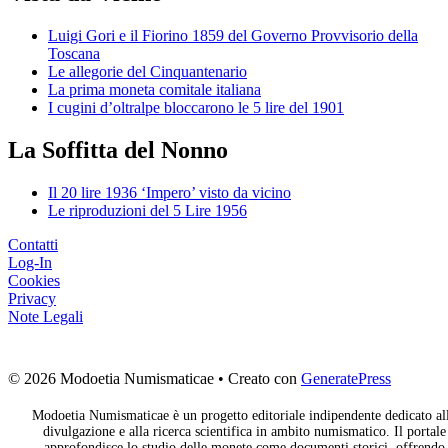
Luigi Gori e il Fiorino 1859 del Governo Provvisorio della
Toscana
Le allegorie del Cinquantenario
La prima moneta comitale italiana
I cugini d’oltralpe bloccarono le 5 lire del 1901
La Soffitta del Nonno
Il 20 lire 1936 ‘Impero’ visto da vicino
Le riproduzioni del 5 Lire 1956
Contatti
Log-In
Cookies
Privacy
Note Legali
© 2026 Modoetia Numismaticae
• Creato con
GeneratePress
Modoetia Numismaticae è un progetto editoriale indipendente dedicato al
divulgazione e alla ricerca scientifica in ambito numismatico. Il portale
approfondisce lo studio delle monete come documenti storici, offrendo