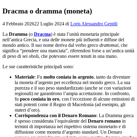
Dracma o dramma (moneta)
4 Febbraio 2026
22 Luglio 2024
di
Loris Alessandro Gentili
La
Dramma
(o
Dracma
) è stata l’unità monetaria principale
nell’antica Grecia, e una delle monete più influenti e diffuse del
mondo antico. Il suo nome deriva dal verbo greco
drattomai
, che
significa “prendere una manciata”, riferendosi forse a un’antica unità
di peso di sei oboli, che potevano essere tenuti in una mano.
Le sue caratteristiche principali sono:
Materiale
: Fu
molto coniata in argento
, tanto da diventare
la moneta d’argento per eccellenza nel mondo greco. La sua
purezza e il suo peso standardizzato (anche se con variazioni
regionali) ne garantirono l’ampia accettazione. In confronto,
fu
poco coniata in oro
, con l’eccezione di alcune emissioni di
stati potenti come il Regno di Macedonia (ad esempio, gli
stateri d’oro).
Corrispondenza con il Denaro Romano
: La Dramma greca
è spesso considerata l’equivalente del
Denaro romano
in
termini di importanza nel rispettivo sistema monetario e di
diffusione come moneta d’argento standard. Un Denaro