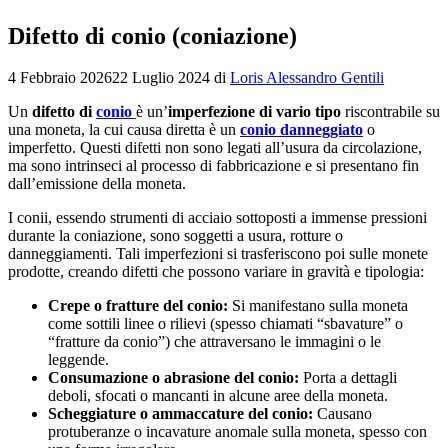
Difetto di conio (coniazione)
4 Febbraio 2026
22 Luglio 2024
di
Loris Alessandro Gentili
Un
difetto di
conio
è un’
imperfezione di vario tipo
riscontrabile su
una moneta, la cui causa diretta è un
conio danneggiato
o
imperfetto. Questi difetti non sono legati all’usura da circolazione,
ma sono intrinseci al processo di fabbricazione e si presentano fin
dall’emissione della moneta.
I conii, essendo strumenti di acciaio sottoposti a immense pressioni
durante la coniazione, sono soggetti a usura, rotture o
danneggiamenti. Tali imperfezioni si trasferiscono poi sulle monete
prodotte, creando difetti che possono variare in gravità e tipologia:
Crepe o fratture del conio:
Si manifestano sulla moneta
come sottili linee o rilievi (spesso chiamati “sbavature” o
“fratture da conio”) che attraversano le immagini o le
leggende.
Consumazione o abrasione del conio:
Porta a dettagli
deboli, sfocati o mancanti in alcune aree della moneta.
Scheggiature o ammaccature del conio:
Causano
protuberanze o incavature anomale sulla moneta, spesso con