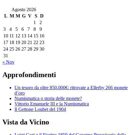
Agosto 2026
L
M
M
G
V
S
D
1
2
3
4
5
6
7
8
9
10
11
12
13
14
15
16
17
18
19
20
21
22
23
24
25
26
27
28
29
30
31
« Nov
Approfondimenti
Un tesoro da oltre 850.000€: ritrovate a Ellerby 266 monete
d’oro
Numismatica o storia delle monete?
Vittorio Emanuele III e la Numismatica
Il Gettone Loubet del 1904
Vista da Vicino
Luigi Gori e il Fiorino 1859 del Governo Provvisorio della