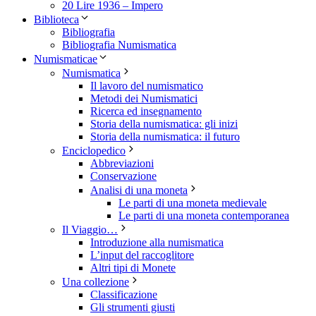
20 Lire 1936 – Impero
Biblioteca
Bibliografia
Bibliografia Numismatica
Numismaticae
Numismatica
Il lavoro del numismatico
Metodi dei Numismatici
Ricerca ed insegnamento
Storia della numismatica: gli inizi
Storia della numismatica: il futuro
Enciclopedico
Abbreviazioni
Conservazione
Analisi di una moneta
Le parti di una moneta medievale
Le parti di una moneta contemporanea
Il Viaggio…
Introduzione alla numismatica
L’input del raccoglitore
Altri tipi di Monete
Una collezione
Classificazione
Gli strumenti giusti