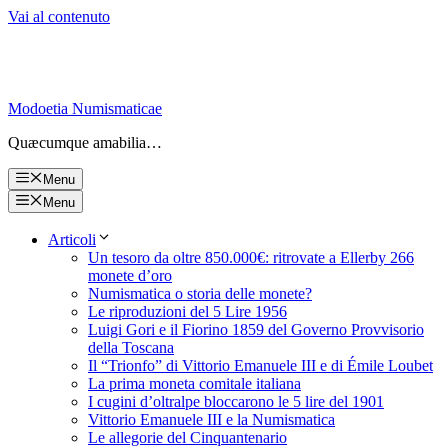
Vai al contenuto
Modoetia Numismaticae
Quæcumque amabilia…
Menu
Menu
Articoli
Un tesoro da oltre 850.000€: ritrovate a Ellerby 266
monete d’oro
Numismatica o storia delle monete?
Le riproduzioni del 5 Lire 1956
Luigi Gori e il Fiorino 1859 del Governo Provvisorio
della Toscana
Il “Trionfo” di Vittorio Emanuele III e di Émile Loubet
La prima moneta comitale italiana
I cugini d’oltralpe bloccarono le 5 lire del 1901
Vittorio Emanuele III e la Numismatica
Le allegorie del Cinquantenario