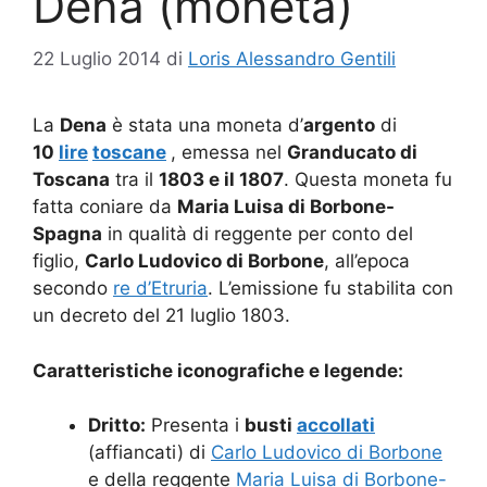
Dena (moneta)
22 Luglio 2014
di
Loris Alessandro Gentili
La
Dena
è stata una moneta d’
argento
di
10
lire
toscane
, emessa nel
Granducato di
Toscana
tra il
1803 e il 1807
. Questa moneta fu
fatta coniare da
Maria Luisa di Borbone-
Spagna
in qualità di reggente per conto del
figlio,
Carlo Ludovico di Borbone
, all’epoca
secondo
re d’Etruria
. L’emissione fu stabilita con
un decreto del 21 luglio 1803.
Caratteristiche iconografiche e legende:
Dritto:
Presenta i
busti
accollati
(affiancati) di
Carlo Ludovico di Borbone
e della reggente
Maria Luisa di Borbone-