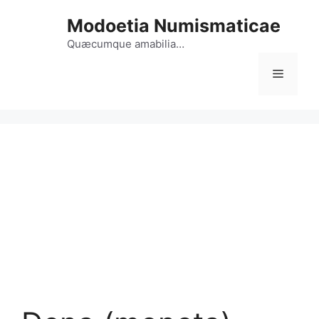
Vai
Modoetia Numismaticae
al
contenuto
Quæcumque amabilia…
Menu