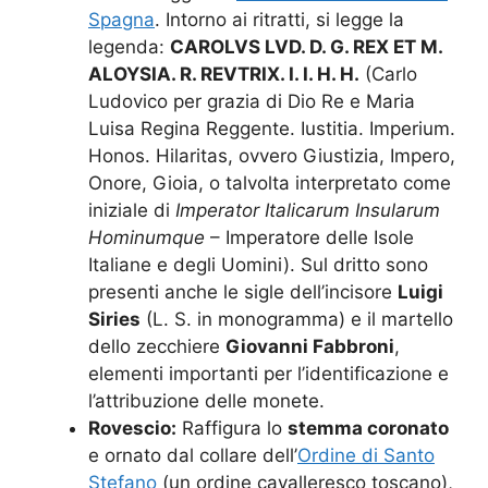
Spagna
. Intorno ai ritratti, si legge la
legenda:
CAROLVS LVD. D. G. REX ET M.
ALOYSIA. R. REVTRIX. I. I. H. H.
(Carlo
Ludovico per grazia di Dio Re e Maria
Luisa Regina Reggente. Iustitia. Imperium.
Honos. Hilaritas, ovvero Giustizia, Impero,
Onore, Gioia, o talvolta interpretato come
iniziale di
Imperator Italicarum Insularum
Hominumque
– Imperatore delle Isole
Italiane e degli Uomini). Sul dritto sono
presenti anche le sigle dell’incisore
Luigi
Siries
(L. S. in monogramma) e il martello
dello zecchiere
Giovanni Fabbroni
,
elementi importanti per l’identificazione e
l’attribuzione delle monete.
Rovescio:
Raffigura lo
stemma coronato
e ornato dal collare dell’
Ordine di Santo
Stefano
(un ordine cavalleresco toscano),