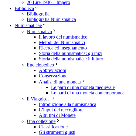
20 Lire 1936 – Impero
Biblioteca
Bibliografia
Bibliografia Numismatica
Numismaticae
Numismatica
Il lavoro del numismatico
Metodi dei Numismatici
Ricerca ed insegnamento
Storia della numismatica: gli inizi
Storia della numismatica: il futuro
Enciclopedico
Abbreviazioni
Conservazione
Analisi di una moneta
Le parti di una moneta medievale
Le parti di una moneta contemporanea
Il Viaggio…
Introduzione alla numismatica
L’input del raccoglitore
Altri tipi di Monete
Una collezione
Classificazione
Gli strumenti giusti