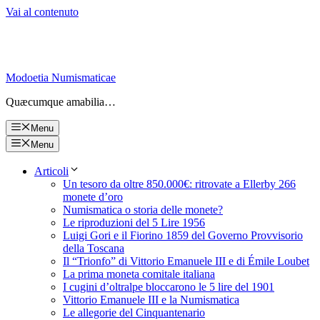
Vai al contenuto
Modoetia Numismaticae
Quæcumque amabilia…
Menu
Menu
Articoli
Un tesoro da oltre 850.000€: ritrovate a Ellerby 266
monete d’oro
Numismatica o storia delle monete?
Le riproduzioni del 5 Lire 1956
Luigi Gori e il Fiorino 1859 del Governo Provvisorio
della Toscana
Il “Trionfo” di Vittorio Emanuele III e di Émile Loubet
La prima moneta comitale italiana
I cugini d’oltralpe bloccarono le 5 lire del 1901
Vittorio Emanuele III e la Numismatica
Le allegorie del Cinquantenario