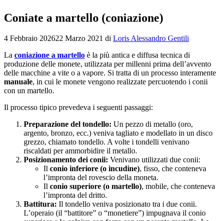
Coniate a martello (coniazione)
4 Febbraio 2026
22 Marzo 2021
di
Loris Alessandro Gentili
La
coniazione a martello
è la più antica e diffusa tecnica di
produzione delle monete, utilizzata per millenni prima dell’avvento
delle macchine a vite o a vapore. Si tratta di un processo interamente
manuale
, in cui le monete vengono realizzate percuotendo i conii
con un martello.
Il processo tipico prevedeva i seguenti passaggi:
Preparazione del tondello:
Un pezzo di metallo (oro,
argento, bronzo, ecc.) veniva tagliato e modellato in un disco
grezzo, chiamato tondello. A volte i tondelli venivano
riscaldati per ammorbidire il metallo.
Posizionamento dei conii:
Venivano utilizzati due conii:
Il
conio inferiore (o incudine)
, fisso, che conteneva
l’impronta del rovescio della moneta.
Il
conio superiore (o martello)
, mobile, che conteneva
l’impronta del dritto.
Battitura:
Il tondello veniva posizionato tra i due conii.
L’operaio (il “battitore” o “monetiere”) impugnava il conio