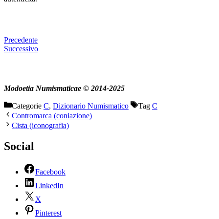
Precedente
Successivo
Modoetia Numismaticae © 2014-2025
Categorie
C
,
Dizionario Numismatico
Tag
C
Contromarca (coniazione)
Cista (iconografia)
Social
Facebook
LinkedIn
X
Pinterest