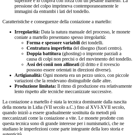
superiore e lo colpiva con forza con un pesante martello. La
pressione del colpo imprimeva contemporaneamente le
immagini da entrambi i lati del tondello.
Caratteristiche e conseguenze della coniazione a martello:
Irregolarità:
Data la natura manuale del processo, le monete
coniate a martello presentano spesso irregolarità:
Forma e spessore variabili
dei tondelli.
Centratura imperfetta
del disegno (fuori centro).
Doppia battitura
(ghosting) o impronte parziali a
causa di colpi non precisi o del movimento del tondello.
Assi dei conii non allineati
(il dritto e il rovescio
possono essere orientati in direzioni diverse).
Artigianalità:
Ogni moneta era un pezzo unico, con piccole
variazioni che la rendevano distinguibile dalle altre.
Produzione limitata:
Il ritmo di produzione era relativamente
lento rispetto alle tecniche meccanizzate successive.
La coniazione a martello è stata la tecnica dominante dalla nascita
della moneta in Lidia (VII secolo a.C.) fino al XVI-XVII secolo,
quando iniziò a essere gradualmente sostituita da metodi più
meccanizzati come la coniazione a vite. Le monete prodotte con
questa tecnica sono di grande interesse per i numismatici, che ne
studiano le imperfezioni come parte integrante della loro storia e
autenticità.