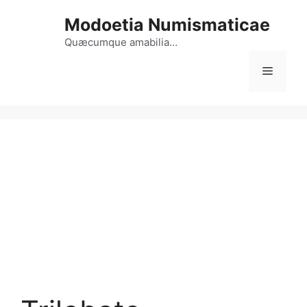
Vai
Modoetia Numismaticae
al
contenuto
Quæcumque amabilia…
Menu