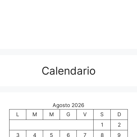
Calendario
Agosto 2026
L
M
M
G
V
S
D
1
2
3
4
5
6
7
8
9