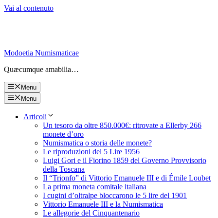
Vai al contenuto
Modoetia Numismaticae
Quæcumque amabilia…
Menu
Menu
Articoli
Un tesoro da oltre 850.000€: ritrovate a Ellerby 266
monete d’oro
Numismatica o storia delle monete?
Le riproduzioni del 5 Lire 1956
Luigi Gori e il Fiorino 1859 del Governo Provvisorio
della Toscana
Il “Trionfo” di Vittorio Emanuele III e di Émile Loubet
La prima moneta comitale italiana
I cugini d’oltralpe bloccarono le 5 lire del 1901
Vittorio Emanuele III e la Numismatica
Le allegorie del Cinquantenario