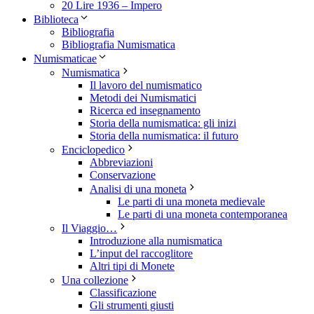
20 Lire 1936 – Impero
Biblioteca
Bibliografia
Bibliografia Numismatica
Numismaticae
Numismatica
Il lavoro del numismatico
Metodi dei Numismatici
Ricerca ed insegnamento
Storia della numismatica: gli inizi
Storia della numismatica: il futuro
Enciclopedico
Abbreviazioni
Conservazione
Analisi di una moneta
Le parti di una moneta medievale
Le parti di una moneta contemporanea
Il Viaggio…
Introduzione alla numismatica
L’input del raccoglitore
Altri tipi di Monete
Una collezione
Classificazione
Gli strumenti giusti