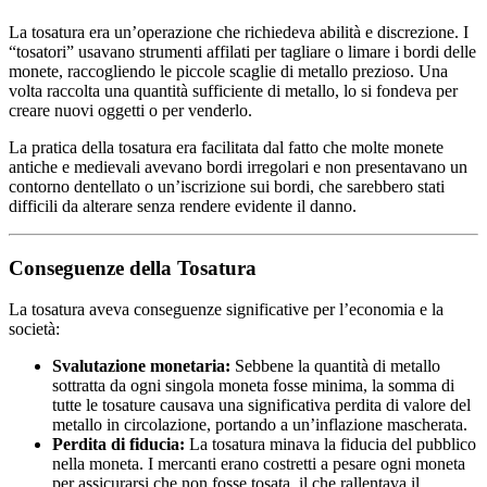
La tosatura era un’operazione che richiedeva abilità e discrezione. I
“tosatori” usavano strumenti affilati per tagliare o limare i bordi delle
monete, raccogliendo le piccole scaglie di metallo prezioso. Una
volta raccolta una quantità sufficiente di metallo, lo si fondeva per
creare nuovi oggetti o per venderlo.
La pratica della tosatura era facilitata dal fatto che molte monete
antiche e medievali avevano bordi irregolari e non presentavano un
contorno dentellato o un’iscrizione sui bordi, che sarebbero stati
difficili da alterare senza rendere evidente il danno.
Conseguenze della Tosatura
La tosatura aveva conseguenze significative per l’economia e la
società:
Svalutazione monetaria:
Sebbene la quantità di metallo
sottratta da ogni singola moneta fosse minima, la somma di
tutte le tosature causava una significativa perdita di valore del
metallo in circolazione, portando a un’inflazione mascherata.
Perdita di fiducia:
La tosatura minava la fiducia del pubblico
nella moneta. I mercanti erano costretti a pesare ogni moneta
per assicurarsi che non fosse tosata, il che rallentava il