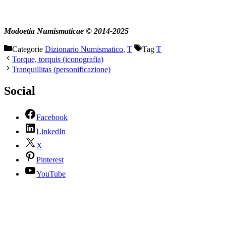
Modoetia Numismaticae © 2014-2025
Categorie
Dizionario Numismatico
,
T
Tag
T
Torque, torquis (iconografia)
Tranquillitas (personificazione)
Social
Facebook
LinkedIn
X
Pinterest
YouTube