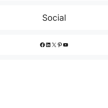
Social
Facebook
LinkedIn
X
Pinterest
YouTube