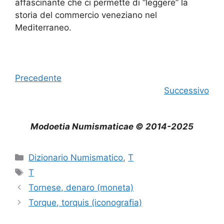
affascinante che ci permette di “leggere” la
storia del commercio veneziano nel
Mediterraneo.
Precedente
Successivo
Modoetia Numismaticae © 2014-2025
Categorie
Dizionario Numismatico
,
T
Tag
T
Tornese, denaro (moneta)
Torque, torquis (iconografia)