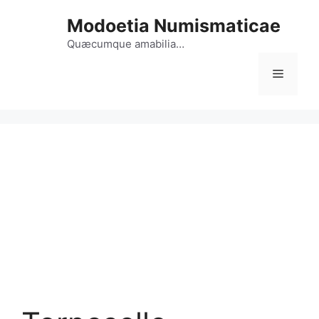
Vai
Modoetia Numismaticae
al
contenuto
Quæcumque amabilia…
Menu