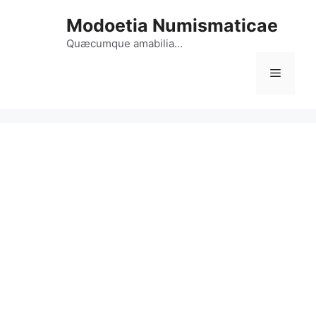
Vai
Modoetia Numismaticae
al
contenuto
Quæcumque amabilia…
Menu