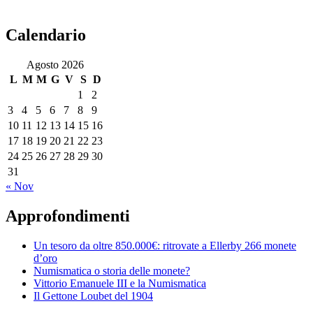
Calendario
Agosto 2026
L
M
M
G
V
S
D
1
2
3
4
5
6
7
8
9
10
11
12
13
14
15
16
17
18
19
20
21
22
23
24
25
26
27
28
29
30
31
« Nov
Approfondimenti
Un tesoro da oltre 850.000€: ritrovate a Ellerby 266 monete
d’oro
Numismatica o storia delle monete?
Vittorio Emanuele III e la Numismatica
Il Gettone Loubet del 1904