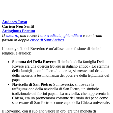
Audaces Juvat
Cariem Non Sentit
Attingimus Portum
D’
azzurro
, alla rovere l’
oro
sradicata
,
ghiandifera
e con i rami
passati in doppia
croce di Sant’Andrea
L’iconografia del Roverino è un’affascinante fusione di simboli
religiosi e araldici:
Stemma dei Della Rovere:
Il simbolo della famiglia Della
Rovere era una quercia (
rovere
in italiano antico). Lo stemma
della famiglia, con l’albero di quercia, si trovava sul dritto
della moneta, a testimonianza del potere e della legittimità del
papa.
Navicella di San Pietro:
Sul rovescio, si trovava la
raffigurazione della navicella di San Pietro, un simbolo
tradizionale dei fiorini papali. La navicella, che rappresenta la
Chiesa, era un promemoria costante del ruolo del papa come
successore di San Pietro e come capo della Chiesa universale.
Il Roverino, con il suo alto valore in oro, era una moneta di