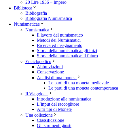
20 Lire 1936 – Impero
Biblioteca
Bibliografia
Bibliografia Numismatica
Numismaticae
Numismatica
Il lavoro del numismatico
Metodi dei Numismatici
Ricerca ed insegnamento
Storia della numismatica: gli inizi
Storia della numismatica: il futuro
Enciclopedico
Abbreviazioni
Conservazione
Analisi di una moneta
Le parti di una moneta medievale
Le parti di una moneta contemporanea
Il Viaggio…
Introduzione alla numismatica
L’input del raccoglitore
Altri tipi di Monete
Una collezione
Classificazione
Gli strumenti giusti