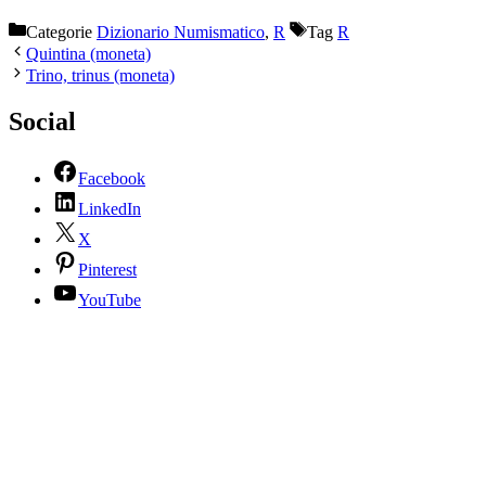
Categorie
Dizionario Numismatico
,
R
Tag
R
Quintina (moneta)
Trino, trinus (moneta)
Social
Facebook
LinkedIn
X
Pinterest
YouTube