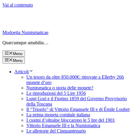
Vai al contenuto
Modoetia Numismaticae
Quæcumque amabilia…
Menu
Menu
Articoli
Un tesoro da oltre 850.000€: ritrovate a Ellerby 266
monete d’oro
Numismatica o storia delle monete?
Le riproduzioni del 5 Lire 1956
Luigi Gori e il Fiorino 1859 del Governo Provvisorio
della Toscana
Il “Trionfo” di Vittorio Emanuele III e di Émile Loubet
La prima moneta comitale italiana
I cugini d’oltralpe bloccarono le 5 lire del 1901
Vittorio Emanuele III e la Numismatica
Le allegorie del Cinquantenario