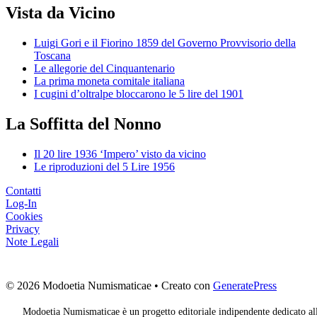
Vista da Vicino
Luigi Gori e il Fiorino 1859 del Governo Provvisorio della
Toscana
Le allegorie del Cinquantenario
La prima moneta comitale italiana
I cugini d’oltralpe bloccarono le 5 lire del 1901
La Soffitta del Nonno
Il 20 lire 1936 ‘Impero’ visto da vicino
Le riproduzioni del 5 Lire 1956
Contatti
Log-In
Cookies
Privacy
Note Legali
© 2026 Modoetia Numismaticae
• Creato con
GeneratePress
Modoetia Numismaticae è un progetto editoriale indipendente dedicato al