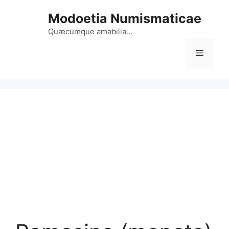
Vai
Modoetia Numismaticae
al
contenuto
Quæcumque amabilia…
Menu