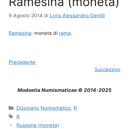
Ramesina (moneta)
9 Agosto 2014
di
Loris Alessandro Gentili
Ramesina
: moneta di
rame
.
Precedente
Successivo
Modoetia Numismaticae © 2014-2025
Categorie
Dizionario Numismatico
,
R
Tag
R
Ruspone (moneta)