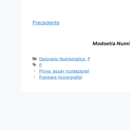
Precedente
Modoetia Numi
Categorie
Dizionario Numismatico
,
P
Tag
P
Prova, essay (coniazione)
Pulvinare (iconografia)