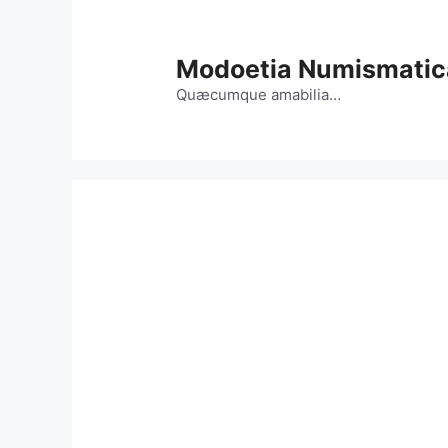
Vai
al
contenuto
Modoetia Numismatic
Quæcumque amabilia…