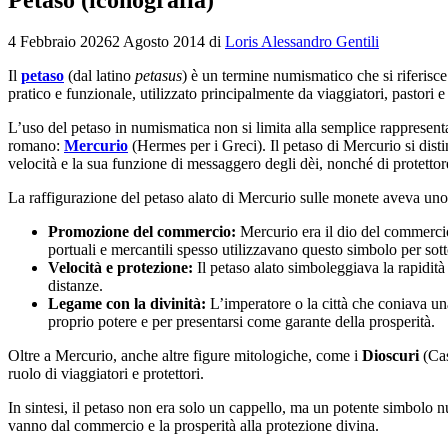
4 Febbraio 2026
2 Agosto 2014
di
Loris Alessandro Gentili
Il
petaso
(dal latino
petasus
) è un termine numismatico che si riferisc
pratico e funzionale, utilizzato principalmente da viaggiatori, pastori 
L’uso del petaso in numismatica non si limita alla semplice rappresent
romano:
Mercurio
(Hermes per i Greci). Il petaso di Mercurio si dist
velocità e la sua funzione di messaggero degli dèi, nonché di protettore
La raffigurazione del petaso alato di Mercurio sulle monete aveva un
Promozione del commercio:
Mercurio era il dio del commercio
portuali e mercantili spesso utilizzavano questo simbolo per sot
Velocità e protezione:
Il petaso alato simboleggiava la rapidit
distanze.
Legame con la divinità:
L’imperatore o la città che coniava un
proprio potere e per presentarsi come garante della prosperità.
Oltre a Mercurio, anche altre figure mitologiche, come i
Dioscuri
(Cas
ruolo di viaggiatori e protettori.
In sintesi, il petaso non era solo un cappello, ma un potente simbolo nu
vanno dal commercio e la prosperità alla protezione divina.