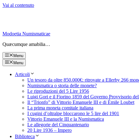
Vai al contenuto
Modoetia Numismaticae
Quæcumque amabilia…
Menu
Menu
Articoli
Un tesoro da oltre 850.000€: ritrovate a Ellerby 266 mon
Numismatica o storia delle monete?
Le riproduzioni del 5 Lire 1956
Luigi Gori e il Fiorino 1859 del Governo Provvisorio de
Il “Trionfo” di Vittorio Emanuele III e di Émile Loubet
La prima moneta comitale italiana
I cugini d’oltralpe bloccarono le 5 lire del 1901
Vittorio Emanuele III e la Numismatica
Le allegorie del Cinquantenario
20 Lire 1936 – Impero
Biblioteca