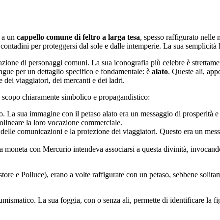
e a un
cappello comune di feltro a larga tesa
, spesso raffigurato nelle
e contadini per proteggersi dal sole e dalle intemperie. La sua semplicità
azione di personaggi comuni. La sua iconografia più celebre è strettamen
ingue per un dettaglio specifico e fondamentale: è
alato
. Queste ali, app
 dei viaggiatori, dei mercanti e dei ladri.
o scopo chiaramente simbolico e propagandistico:
. La sua immagine con il petaso alato era un messaggio di prosperità e s
tolineare la loro vocazione commerciale.
à delle comunicazioni e la protezione dei viaggiatori. Questo era un me
a moneta con Mercurio intendeva associarsi a questa divinità, invocando
tore e Polluce), erano a volte raffigurate con un petaso, sebbene solitame
mismatico. La sua foggia, con o senza ali, permette di identificare la fig