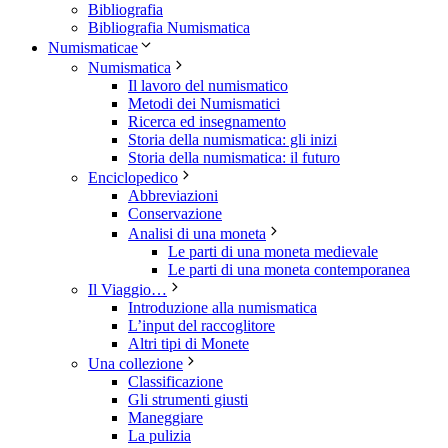
Bibliografia
Bibliografia Numismatica
Numismaticae
Numismatica
Il lavoro del numismatico
Metodi dei Numismatici
Ricerca ed insegnamento
Storia della numismatica: gli inizi
Storia della numismatica: il futuro
Enciclopedico
Abbreviazioni
Conservazione
Analisi di una moneta
Le parti di una moneta medievale
Le parti di una moneta contemporanea
Il Viaggio…
Introduzione alla numismatica
L’input del raccoglitore
Altri tipi di Monete
Una collezione
Classificazione
Gli strumenti giusti
Maneggiare
La pulizia