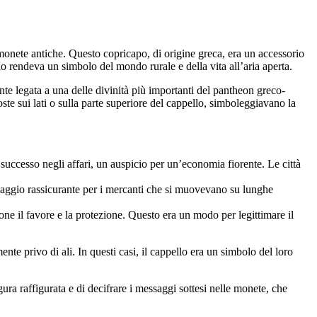
 monete antiche. Questo copricapo, di origine greca, era un accessorio
 lo rendeva un simbolo del mondo rurale e della vita all’aria aperta.
te legata a una delle divinità più importanti del pantheon greco-
oste sui lati o sulla parte superiore del cappello, simboleggiavano la
uccesso negli affari, un auspicio per un’economia fiorente. Le città
ssaggio rassicurante per i mercanti che si muovevano su lunghe
ne il favore e la protezione. Questo era un modo per legittimare il
nte privo di ali. In questi casi, il cappello era un simbolo del loro
ura raffigurata e di decifrare i messaggi sottesi nelle monete, che