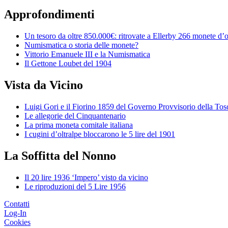
Approfondimenti
Un tesoro da oltre 850.000€: ritrovate a Ellerby 266 monete d’
Numismatica o storia delle monete?
Vittorio Emanuele III e la Numismatica
Il Gettone Loubet del 1904
Vista da Vicino
Luigi Gori e il Fiorino 1859 del Governo Provvisorio della To
Le allegorie del Cinquantenario
La prima moneta comitale italiana
I cugini d’oltralpe bloccarono le 5 lire del 1901
La Soffitta del Nonno
Il 20 lire 1936 ‘Impero’ visto da vicino
Le riproduzioni del 5 Lire 1956
Contatti
Log-In
Cookies