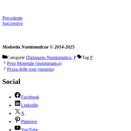
Precedente
Successivo
Modoetia Numismaticae © 2014-2025
Categorie
Dizionario Numismatico
,
P
Tag
P
Peso Monetale (numismatica)
Pezza delle rose (moneta)
Social
Facebook
LinkedIn
X
Pinterest
YouTube