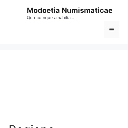
Vai
Modoetia Numismaticae
al
contenuto
Quæcumque amabilia…
Menu