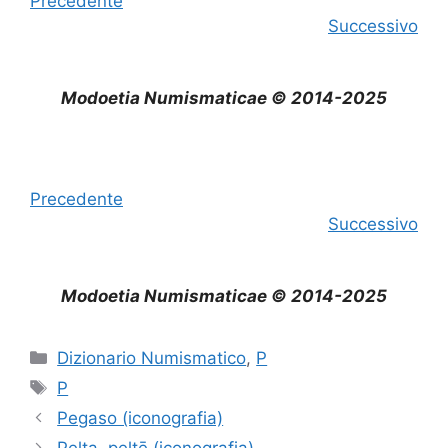
Precedente
Successivo
Modoetia Numismaticae © 2014-2025
Precedente
Successivo
Modoetia Numismaticae © 2014-2025
Categorie
Dizionario Numismatico
,
P
Tag
P
Pegaso (iconografia)
Pelta, peltē (iconografia)