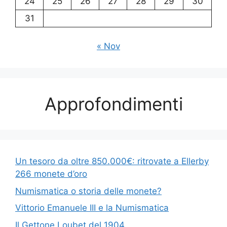
24
25
26
27
28
29
30
31
« Nov
Approfondimenti
Un tesoro da oltre 850.000€: ritrovate a Ellerby
266 monete d’oro
Numismatica o storia delle monete?
Vittorio Emanuele III e la Numismatica
Il Gettone Loubet del 1904